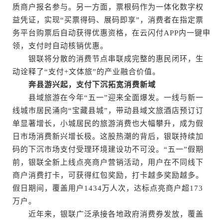
质商户报名参与。另一方面，票根码作为一体化数字权
益凭证，实现“买票得码、展码即享”，消费者在指定票
务平台购票后自动获得优惠资格，在云闪付APP内一键申
领，支付时自动核销优惠。
银联将分散的消费节点串联成完整的惠民闭环，生
动诠释了“支付+文体旅”的产业融合价值。
奔县游兴起，支付下沉拓宽消费新域
县域旅游在今年“五一”迎来全面爆发。一线与新一
线城市居民涌向“宝藏县城”，带动县域文旅酒店预订订
单显著增长，小城居民的旅游消费也大幅攀升，成为假
日市场消费新兴增长极。这股热潮的背后，银联持续加
码的下沉市场支付受理环境建设功不可没。“五一”假期
前，银联全新上线点亮商户营销活动，用户在不同线下
商户消费打卡，可获得红包奖励，打卡越多奖励越多。
假日期间，覆盖用户1434万人次，达标点亮商户超173
万户。
近年来，银联广泛承接各地政府消费券发放，覆盖