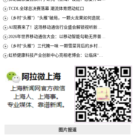
TCDL全球总决赛落幕 潮流体育燃动虹口
（乡村“头雁”）“头雁”破局，一颗火龙果如何造就沪上乡村特色产业化路径
AI观赛来了！这场移动通信行业盛会解锁视听新玩法
2026年世界移动通信大会：以移动智能勾勒无界普惠新愿景
（乡村“头雁”）三代腌一味 一颗雪菜背后的乡村致富经
虹桥健康科技产业创新中心亮相老博会：让临床“需求”定义银发经济新生态
图片报道