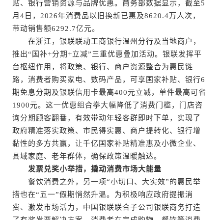
贴、银行营销资源与品牌优惠。商务部数据显示，截至5
月4日，2026年消费品以旧换新已惠及8620.4万人次，
带动销售额6292.7亿元。
在浙江，银联联动工商银行温州分行及当地商户，
推出“国补+分期+立减”三重优惠叠加活动。银联发挥平
台枢纽作用，将政策、银行、商户资源整合为惠民链
路，消费者购买家电、数码产品，可享国家补贴、银行6
期免息分期及银联信用卡最高400元立减，单件最高可省
1900元。这一优惠组合拳大幅降低了消费门槛，门店咨
询分期顾客翻番，有效带动年轻客群即时下单，实现了
政府精准落实政策、市民得实惠、商户提转化、银行增
黏性的多方共赢，让千亿国家补贴精准惠及小微企业、
县域家庭、老年群体，确保政策温暖触达。
发票兑奖小举措，撬动消费市场大能量
餐饮消费之外，另一项“小切口、大实效”的惠民举
措也在“五一”假期悄然升温。为积极响应政府提振消
费、激发市场活力，中国银联联合子公司银联商务打造