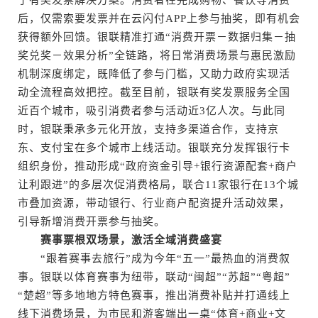
了有奖发票解决方案。消费者在完成购物、餐饮等消费
后，仅需索要发票并在云闪付APP上参与抽奖，即有机会
获得额外回馈。银联精准打通“消费开票－数据归集－抽
奖兑奖－效果分析”全链路，将日常消费场景与惠民激励
机制深度绑定，既降低了参与门槛，又助力政府实现活
动全流程高效把控。截至目前，银联有奖发票服务全国
近百个城市，吸引消费者参与活动近3亿人次。与此同
时，银联秉承多元化开放，支持多渠道合作，支持京
东、支付宝在多个城市上线活动。银联充分发挥银行卡
组织身份，推动形成“政府资金引导+银行资源配套+商户
让利跟进”的多层次促消费格局，联合11家银行在13个城
市叠加资源，带动银行、行业商户配资提升活动效果，
引导新增消费开票参与抽奖。
赛事票根双场景，激活全域消费盛宴
“跟着赛事去旅行”成为今年“五一”最热血的消费叙
事。银联以体育赛事为纽带，联动“闽超”“苏超”“粤超”
“楚超”等多地地方特色赛事，推出消费补贴并打通线上
线下消费场景，为市民和游客端出一桌“体育+商业+文