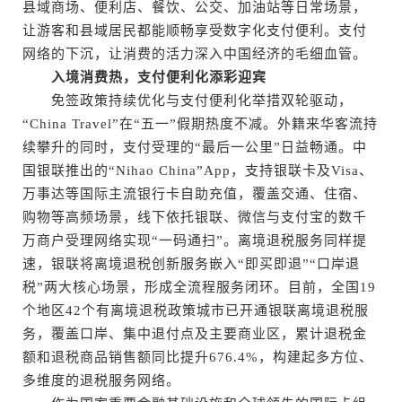
县域商场、便利店、餐饮、公交、加油站等日常场景，
让游客和县域居民都能顺畅享受数字化支付便利。支付
网络的下沉，让消费的活力深入中国经济的毛细血管。
入境消费热，支付便利化添彩迎宾
免签政策持续优化与支付便利化举措双轮驱动，
“China Travel”在“五一”假期热度不减。外籍来华客流持
续攀升的同时，支付受理的“最后一公里”日益畅通。中
国银联推出的“Nihao China”App，支持银联卡及Visa、
万事达等国际主流银行卡自助充值，覆盖交通、住宿、
购物等高频场景，线下依托银联、微信与支付宝的数千
万商户受理网络实现“一码通扫”。离境退税服务同样提
速，银联将离境退税创新服务嵌入“即买即退”“口岸退
税”两大核心场景，形成全流程服务闭环。目前，全国19
个地区42个有离境退税政策城市已开通银联离境退税服
务，覆盖口岸、集中退付点及主要商业区，累计退税金
额和退税商品销售额同比提升676.4%，构建起多方位、
多维度的退税服务网络。