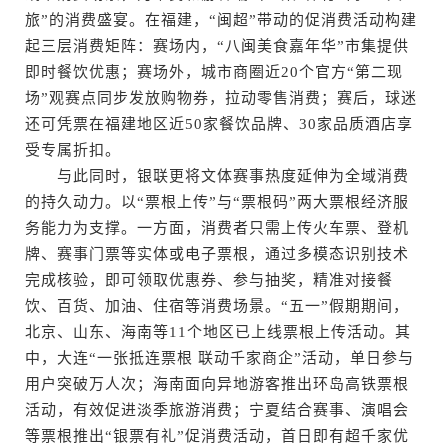
旅”的消费盛宴。在福建，“闽超”带动的促消费活动构建
起三层消费矩阵：赛场内，“八闽美食嘉年华”市集提供
即时餐饮优惠；赛场外，城市商圈近20个官方“第二现
场”观赛点同步发放购物券，拉动零售消费；赛后，球迷
还可凭票在福建地区近50家餐饮品牌、30家品质酒店享
受专属折扣。
与此同时，银联更将文体赛事热度延伸为全域消费
的持久动力。以“票根上传”与“票根码”两大票根经济服
务能力为支撑。一方面，消费者只需上传火车票、登机
牌、赛事门票等实体或电子票根，通过多模态识别技术
完成核验，即可领取优惠券、参与抽奖，精准对接餐
饮、百货、加油、住宿等消费场景。“五一”假期期间，
北京、山东、海南等11个地区已上线票根上传活动。其
中，大连“一张抵连票根 联动千家商企”活动，单日参与
用户突破万人次；海南面向异地游客推出环岛高铁票根
活动，有效促进淡季旅游消费；宁夏结合赛事、演唱会
等票根推出“银票有礼”促消费活动，首日即有超千家优