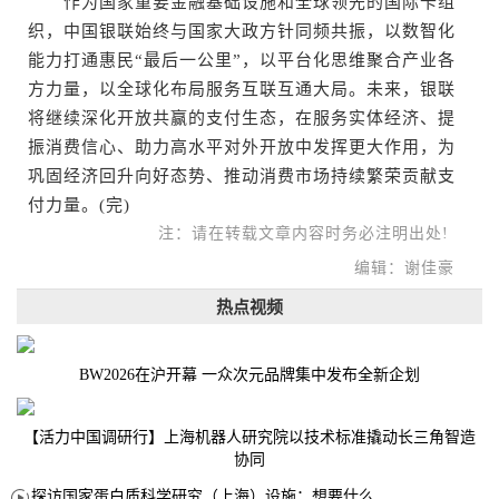
作为国家重要金融基础设施和全球领先的国际卡组
织，中国银联始终与国家大政方针同频共振，以数智化
能力打通惠民“最后一公里”，以平台化思维聚合产业各
方力量，以全球化布局服务互联互通大局。未来，银联
将继续深化开放共赢的支付生态，在服务实体经济、提
振消费信心、助力高水平对外开放中发挥更大作用，为
巩固经济回升向好态势、推动消费市场持续繁荣贡献支
付力量。(完)
注：请在转载文章内容时务必注明出处!
编辑：谢佳豪
热点视频
BW2026在沪开幕 一众次元品牌集中发布全新企划
【活力中国调研行】上海机器人研究院以技术标准撬动长三角智造
协同
探访国家蛋白质科学研究（上海）设施：想要什么蛋白 AI直接设计合成