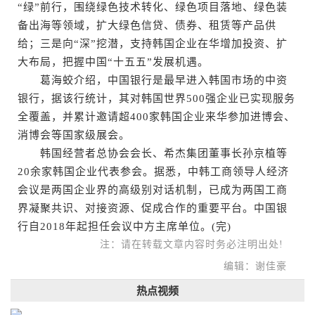
“绿”前行，围绕绿色技术转化、绿色项目落地、绿色装
备出海等领域，扩大绿色信贷、债券、租赁等产品供
给；三是向“深”挖潜，支持韩国企业在华增加投资、扩
大布局，把握中国“十五五”发展机遇。
葛海蛟介绍，中国银行是最早进入韩国市场的中资
银行，据该行统计，其对韩国世界500强企业已实现服务
全覆盖，并累计邀请超400家韩国企业来华参加进博会、
消博会等国家级展会。
韩国经营者总协会会长、希杰集团董事长孙京植等
20余家韩国企业代表参会。据悉，中韩工商领导人经济
会议是两国企业界的高级别对话机制，已成为两国工商
界凝聚共识、对接资源、促成合作的重要平台。中国银
行自2018年起担任会议中方主席单位。(完)
注：请在转载文章内容时务必注明出处!
编辑：谢佳豪
热点视频