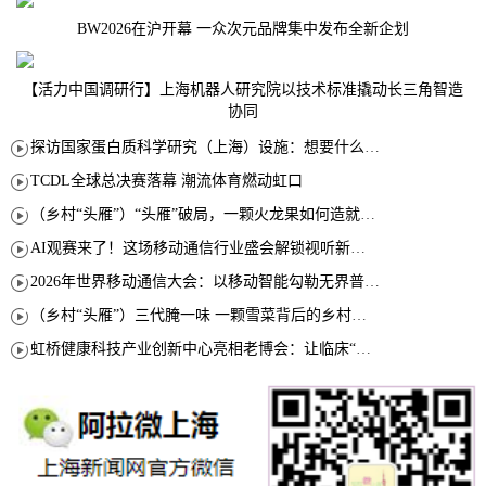
BW2026在沪开幕 一众次元品牌集中发布全新企划
【活力中国调研行】上海机器人研究院以技术标准撬动长三角智造
协同
探访国家蛋白质科学研究（上海）设施：想要什么蛋白 AI直接设计合成
TCDL全球总决赛落幕 潮流体育燃动虹口
（乡村“头雁”）“头雁”破局，一颗火龙果如何造就沪上乡村特色产业化路径
AI观赛来了！这场移动通信行业盛会解锁视听新玩法
2026年世界移动通信大会：以移动智能勾勒无界普惠新愿景
（乡村“头雁”）三代腌一味 一颗雪菜背后的乡村致富经
虹桥健康科技产业创新中心亮相老博会：让临床“需求”定义银发经济新生态