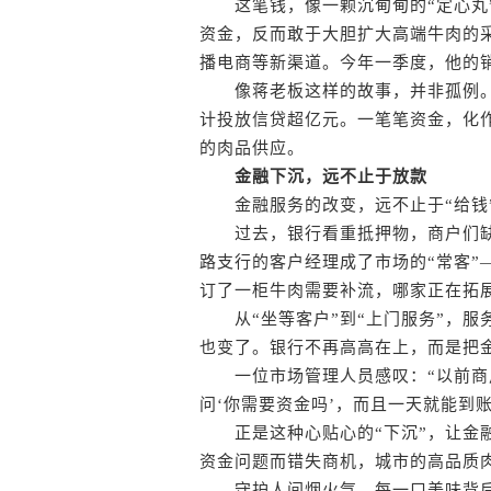
这笔钱，像一颗沉甸甸的“定心丸”
资金，反而敢于大胆扩大高端牛肉的
播电商等新渠道。今年一季度，他的
像蒋老板这样的故事，并非孤例。
计投放信贷超亿元。一笔笔资金，化
的肉品供应。
金融下沉，远不止于放款
金融服务的改变，远不止于“给钱
过去，银行看重抵押物，商户们缺
路支行的客户经理成了市场的“常客”
订了一柜牛肉需要补流，哪家正在拓
从“坐等客户”到“上门服务”，服务
也变了。银行不再高高在上，而是把
一位市场管理人员感叹：“以前商
问‘你需要资金吗’，而且一天就能到
正是这种心贴心的“下沉”，让金融
资金问题而错失商机，城市的高品质
守护人间烟火气，每一口美味背后