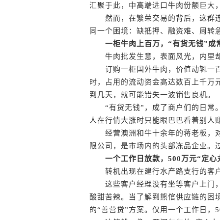
汇聚于此，中高端进口牛肉份额巨大
然而，在繁荣交易的背后，这群连
同一个困境：缺抵押、融资难、周转
一柜牛肉上百万，“有货无钱”成
牛肉批发生意，表面风光，内里却
订购一柜国外牛肉，价值动辄一百
时，占用的流动资金高达数百上千万
到几天，就可能错失一波销售良机。
“有货无钱”，成了商户们的日常。
人在行情大涨时只能眼巴巴看着别人
经营澳洲和牛十余年的蒋老板，对
限公司，是市场内的头部冻品企业。
一个工作日放款，500万元“定心
转机出现在建行水产路支行的客户
这些客户经理没有坐等客户上门，
酸甜苦辣。当了解到熊倌供应链的困
的“善营贷”方案。仅用一个工作日，