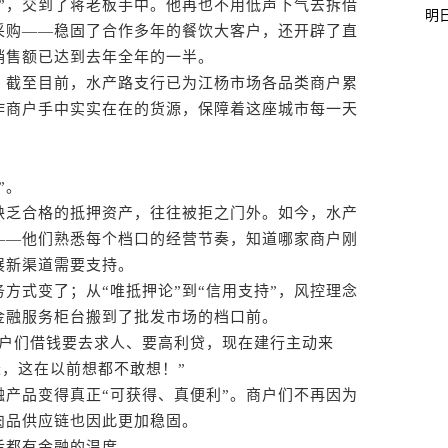
，交到了蒋老板手中。他再也不用低声下气去拆借
明
采购——稳固了合作多年的餐饮大客户，还开辟了直
销售额已达到去年全年的一半。
截至目前，水产路支行已为江杨市场各品类商户累
作商户手中实实在在的货源，保障着这座城市每一天
”。
乏合格的抵押资产，往往被拒之门外。如今，水产
——他们熟悉每个档口的经营节奏，知道哪家商户刚
展新渠道需要支持。
方式变了；从“唯抵押论”到“信用支持”，风控理念
金融服务柜台搬到了批发市场的档口前。
户们借钱要去求人、要高利贷，现在建行主动来
账，这在以前想都不敢想！”
产品变得真正“可获得、真便利”。商户们不再因为
肉品供应链也因此更加稳固。
都有金融的温度