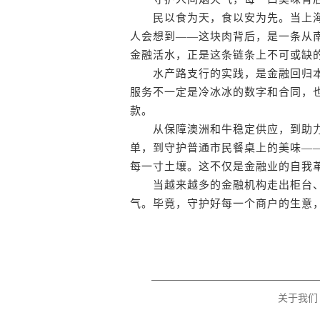
民以食为天，食以安为先。当上海
人会想到——这块肉背后，是一条从
金融活水，正是这条链条上不可或缺
水产路支行的实践，是金融回归本
服务不一定是冷冰冰的数字和合同，
款。
从保障澳洲和牛稳定供应，到助力
单，到守护普通市民餐桌上的美味—
每一寸土壤。这不仅是金融业的自我革
当越来越多的金融机构走出柜台、
气。毕竟，守护好每一个商户的生意，
关于我们