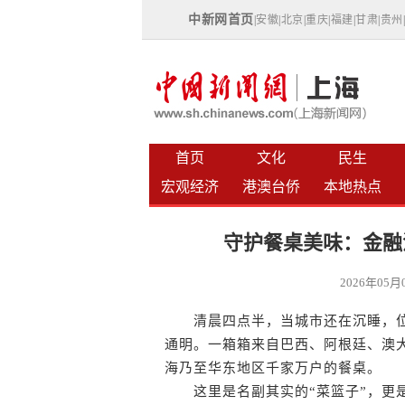
中新网首页
|
安徽
|
北京
|
重庆
|
福建
|
甘肃
|
贵州
首页
文化
民生
宏观经济
港澳台侨
本地热点
守护餐桌美味：金融
2026年05
清晨四点半，当城市还在沉睡，位
通明。一箱箱来自巴西、阿根廷、澳
海乃至华东地区千家万户的餐桌。
这里是名副其实的“菜篮子”，更是