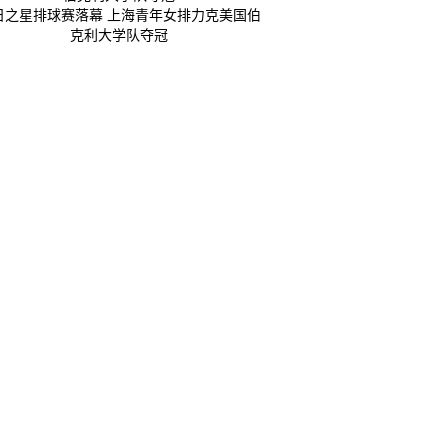
日之星排球赛落幕 上海青年女排力克美国伯
克利大学队夺冠