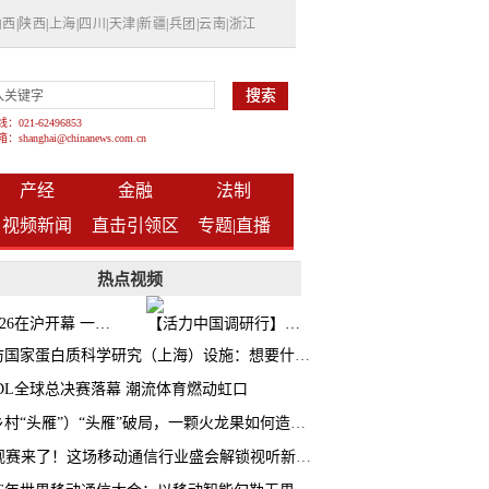
山西
|
陕西
|
上海
|
四川
|
天津
|
新疆
|
兵团
|
云南
|
浙江
021-62496853
shanghai@chinanews.com.cn
产经
金融
法制
视频新闻
直击引领区
专题|
直播
热点视频
BW2026在沪开幕 一众次元品牌集中发布全新企划
【活力中国调研行】上海机器人研究院以技术标准撬动长三角智造协同
探访国家蛋白质科学研究（上海）设施：想要什么蛋白 AI直接设计合成
CDL全球总决赛落幕 潮流体育燃动虹口
（乡村“头雁”）“头雁”破局，一颗火龙果如何造就沪上乡村特色产业化路径
AI观赛来了！这场移动通信行业盛会解锁视听新玩法