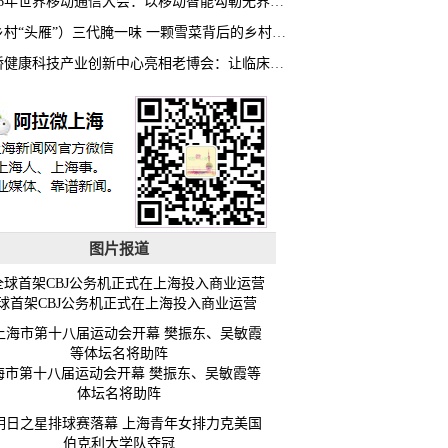
2026年世界移动通信大会：以移动智能勾勒无界普惠新愿景
（乡村“头雁”）三代腌一味 一颗雪菜背后的乡村致富经
虹桥健康科技产业创新中心亮相老博会：让临床“需求”定义银发经济新生态
图片报道
球首架CBJ公务机正式在上海投入商业运营
海市第十八届运动会开幕 樊振东、吴敏霞等
体坛名将助阵