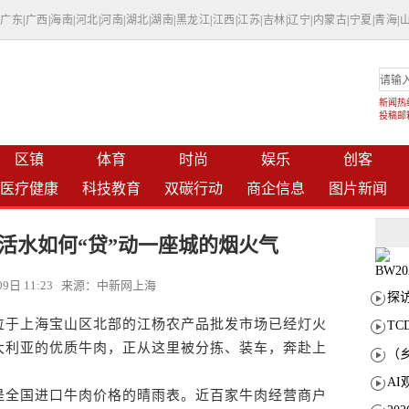
|
广东
|
广西
|
海南
|
河北
|
河南
|
湖北
|
湖南
|
黑龙江
|
江西
|
江苏
|
吉林
|
辽宁
|
内蒙古
|
宁夏
|
青海
|
新闻热线：
投稿邮箱：
区镇
体育
时尚
娱乐
创客
医疗健康
科技教育
双碳行动
商企信息
图片新闻
活水如何“贷”动一座城的烟火气
月09日 11:23 来源：中新网上海
于上海宝山区北部的江杨农产品批发市场已经灯火
T
大利亚的优质牛肉，正从这里被分拣、装车，奔赴上
全国进口牛肉价格的晴雨表。近百家牛肉经营商户