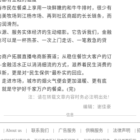
市民在餐桌上享用一块鲜嫩的和牛牛排时，很少有
南美牧场到江杨市场、再到社区商超的长长链条，而
的润滑剂。
源、服务实体经济的生动缩影。它告诉我们，金融
也可以是一杯热茶、一次上门走访、一笔救急的贷
商户拓展直播电商新赛道；从稳住餐饮大客户的订
—金融活水正以涓涓细流的方式，滋养着民生消费的
新，更是对“民生保供”最朴实的回应。
走进市场，城市的烟火气便会更加温暖、更有底
就是守护好千家万户的餐桌。(完)
注：请在转载文章内容时务必注明出处!
编辑：谢佳豪
信息
|
About us
|
联系我们
|
广告服务
|
供稿服务
|
法律声明
|