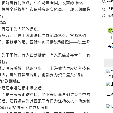
，影响着行情涨跌，也牵动着全国批发商的神经。
接着全球牧场与市民餐桌的实体商户，却长期面临
急。
常态
有着不为人知的焦虑。
多万元。遇上澳洲进口牛肉配额紧张、货源紧俏
元。更棘手的是，国际牛肉行情波动剧烈——资金晚
为了周转，有人四处拆借，有人忍痛放弃大单，有
赚钱。
此深有感触。他的企业——上海熊倌供应链科技有
过去，每到订货高峰期，他都要为资金焦头烂额。
全
丸”送到档口
经理走进江杨市场之后。
上
而是一家家走访档口，坐下来听商户们讲经营中的
境后，建行迅速为其匹配了专门为江杨农批市场定制
500万元授信额度便成功获批。