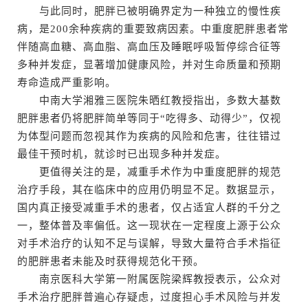
与此同时，肥胖已被明确界定为一种独立的慢性疾
病，是200余种疾病的重要致病因素。中重度肥胖患者常
伴随高血糖、高血脂、高血压及睡眠呼吸暂停综合征等
多种并发症，显著增加健康风险，并对生命质量和预期
寿命造成严重影响。
中南大学湘雅三医院朱晒红教授指出，多数大基数
肥胖患者仍将肥胖简单等同于“吃得多、动得少”，仅视
为体型问题而忽视其作为疾病的风险和危害，往往错过
最佳干预时机，就诊时已出现多种并发症。
更值得关注的是，减重手术作为中重度肥胖的规范
治疗手段，其在临床中的应用仍明显不足。数据显示，
国内真正接受减重手术的患者，仅占适宜人群的千分之
一，整体普及率偏低。这一现状在一定程度上源于公众
对手术治疗的认知不足与误解，导致大量符合手术指征
的肥胖患者未能及时获得规范化干预。
南京医科大学第一附属医院梁辉教授表示，公众对
手术治疗肥胖普遍心存疑虑，过度担心手术风险与并发