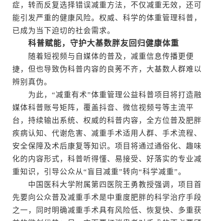
症，转而反复选择错误减重方法，不仅减重无效，还可
能引发严重的健康风险。权威、科学的体重管理科普，
已成为当下迫切的社会需求。
科普赋能，守护大基数胖友回归健康体重
随着短视频与自媒体的普及，减重信息传播更便
捷，但也导致伪科普内容的良莠不齐，大基数人群难以
辨别真伪。
为此，“减重有术”体重管理公益科普项目将打造融
媒体科普账号矩阵，覆盖抖音、微信视频号等主流平
台，持续输出系统、权威的科普内容，全方位普及肥胖
疾病认知、代谢危害、减重手术适用人群、手术流程、
安全保障及术后康复等知识。项目将通过通俗化、趣味
化的内容形式，科普听得懂、易接受、好落实的专业减
重知识，引导公众从“盲目减重”转向“科学减重”。
中国医科大学附属第四医院王勇教授强调，项目首
先要向公众普及减重手术是中重度肥胖的科学治疗手段
之一，同时明确减重手术具有风险低、恢复快、多重获