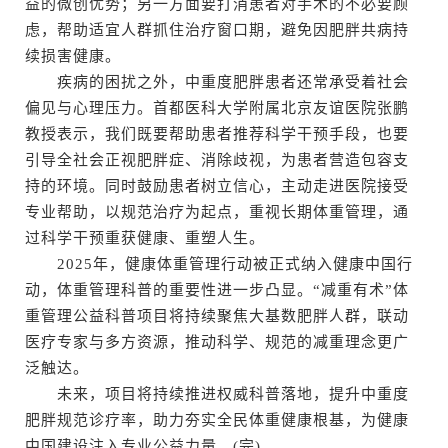
益的微创优势；另一方面要打消患者对手术的不必要顾
虑，帮助适宜人群抓住治疗窗口期，避免因肥胖共病持
续损害健康。
疾病的困扰之外，中重度肥胖患者还常承受着社会
偏见与心理压力。首都医科大学附属北京友谊医院张鹏
教授表示，我们既要帮助患者推荐科学干预手段，也要
引导全社会正视肥胖症、消除歧视，为患者营造包容支
持的环境。同时鼓励患者树立信心，主动走进医院接受
专业帮助，以规范治疗为起点，重视长期体重管理，通
过科学干预重获健康、重塑人生。
2025年，健康体重管理行动被正式纳入健康中国行
动，体重管理科普的重要性进一步凸显。“减重有术”体
重管理公益科普项目将持续聚焦大基数肥胖人群，联动
医疗专家与多方资源，推动科学、规范的减重理念更广
泛触达。
未来，项目将持续推进权威科普落地，提升中重度
肥胖规范诊疗率，助力夯实全民体重健康根基，为健康
中国建设注入专业公益力量。(完)