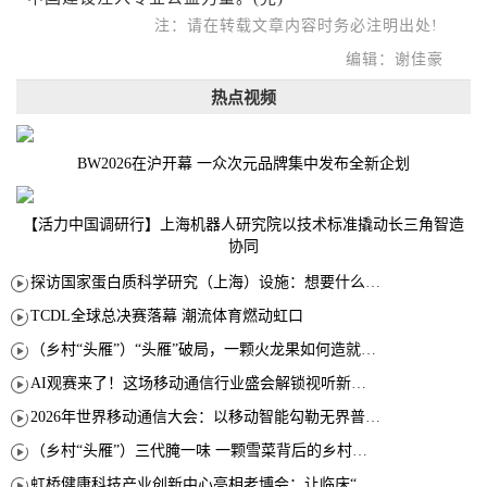
注：请在转载文章内容时务必注明出处!
编辑：谢佳豪
热点视频
BW2026在沪开幕 一众次元品牌集中发布全新企划
【活力中国调研行】上海机器人研究院以技术标准撬动长三角智造
协同
探访国家蛋白质科学研究（上海）设施：想要什么蛋白 AI直接设计合成
TCDL全球总决赛落幕 潮流体育燃动虹口
（乡村“头雁”）“头雁”破局，一颗火龙果如何造就沪上乡村特色产业化路径
AI观赛来了！这场移动通信行业盛会解锁视听新玩法
2026年世界移动通信大会：以移动智能勾勒无界普惠新愿景
（乡村“头雁”）三代腌一味 一颗雪菜背后的乡村致富经
虹桥健康科技产业创新中心亮相老博会：让临床“需求”定义银发经济新生态