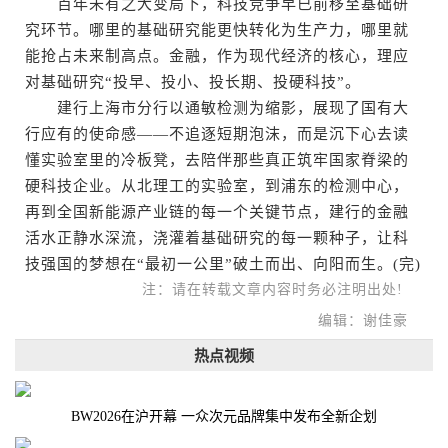
百年未有之大变局下，科技竞争早已前移至基础研
究环节。哪里的基础研究能更快转化为生产力，哪里就
能抢占未来制高点。金融，作为现代经济的核心，理应
对基础研究“投早、投小、投长期、投硬科技”。
建行上海市分行以通敏检测为缩影，展现了国有大
行应有的使命感——不追逐短期泡沫，而是沉下心去读
懂实验室里的冷板凳，去陪伴那些真正筑牢国家脊梁的
硬科技企业。从北理工的实验室，到浦东的检测中心，
再到全国新能源产业链的每一个关键节点，建行的金融
活水正静水深流，浇灌着基础研究的每一颗种子，让科
技强国的梦想在“最初一公里”破土而出、向阳而生。(完)
注：请在转载文章内容时务必注明出处!
编辑：谢佳豪
热点视频
BW2026在沪开幕 一众次元品牌集中发布全新企划