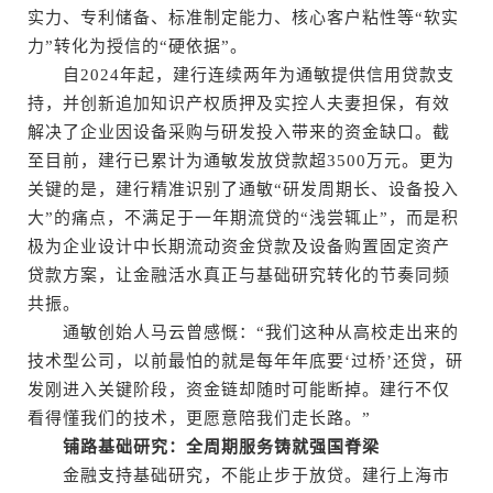
实力、专利储备、标准制定能力、核心客户粘性等“软实
力”转化为授信的“硬依据”。
自2024年起，建行连续两年为通敏提供信用贷款支
持，并创新追加知识产权质押及实控人夫妻担保，有效
解决了企业因设备采购与研发投入带来的资金缺口。截
至目前，建行已累计为通敏发放贷款超3500万元。更为
关键的是，建行精准识别了通敏“研发周期长、设备投入
大”的痛点，不满足于一年期流贷的“浅尝辄止”，而是积
极为企业设计中长期流动资金贷款及设备购置固定资产
贷款方案，让金融活水真正与基础研究转化的节奏同频
共振。
通敏创始人马云曾感慨：“我们这种从高校走出来的
技术型公司，以前最怕的就是每年年底要‘过桥’还贷，研
发刚进入关键阶段，资金链却随时可能断掉。建行不仅
看得懂我们的技术，更愿意陪我们走长路。”
铺路基础研究：全周期服务铸就强国脊梁
金融支持基础研究，不能止步于放贷。建行上海市