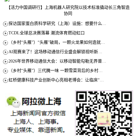
【活力中国调研行】上海机器人研究院以技术标准撬动长三角智造
协同
探访国家蛋白质科学研究（上海）设施：想要什么蛋白 AI直接设计合成
TCDL全球总决赛落幕 潮流体育燃动虹口
（乡村“头雁”）“头雁”破局，一颗火龙果如何造就沪上乡村特色产业化路径
AI观赛来了！这场移动通信行业盛会解锁视听新玩法
2026年世界移动通信大会：以移动智能勾勒无界普惠新愿景
（乡村“头雁”）三代腌一味 一颗雪菜背后的乡村致富经
虹桥健康科技产业创新中心亮相老博会：让临床“需求”定义银发经济新生态