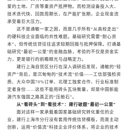
爱的土地、厂房等重资产抵押物。而检测设备投入大、
技术迭代快、回款周期长，在产能扩张期，企业现金流
承受着巨大压力。
这不是通敏一家之困，而是几乎所有“从高校走出”
的硬科技企业面临的共性难题。基础研究需要“耐心资
本”，但传统信贷往往追求短期回报与抵押保障。打通基
础研究“最初一公里”的金融血脉，考验的不仅是资金实
力，更是银行的前瞻眼光与战略定力。
建行上海自贸区分行在深入调研后发现，通敏的“轻
资产”背后，是沉甸甸的“技术流”价值——工信部强检资
质、大众中国70%订单、北理工独家合作、行业标准制
定者身份……这些不能用砖头瓦块衡量，却是中国新能
源汽车强国之路真正的“压舱石”。
从“看砖头”到“看技术”：建行破题“最初一公里”
面对这样一家承载着国家基础研究转化重任的企
业，建行上海市分行没有套用传统信贷模板，而是主动
创新，运用“价值流”科技企业评价体系，将企业的技术