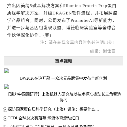
推出因美纳5碱基解决方案和Illumina Protein Prep蛋白
质组学解决方案，升级DRAGEN软件流程，并拓展肿瘤
学产品组合。同时，公司发布了PromoterAI等新能力，
并进一步与基因组发现联盟、博德临床实验室等全球合
作伙伴深化协作。(完)
注：请在转载文章内容时务必注明出处!
编辑：谢佳豪
热点视频
BW2026在沪开幕 一众次元品牌集中发布全新企划
【活力中国调研行】上海机器人研究院以技术标准撬动长三角智造
协同
探访国家蛋白质科学研究（上海）设施：想要什么蛋白 AI直接设计合成
TCDL全球总决赛落幕 潮流体育燃动虹口
（乡村“头雁”）“头雁”破局，一颗火龙果如何造就沪上乡村特色产业化路径