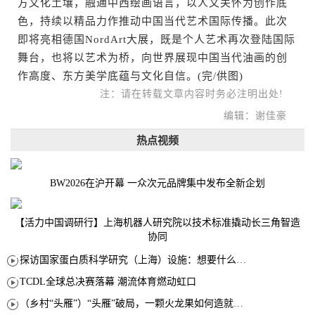
方文化土壤，融通中西绘画语言，以人文关怀为创作底
色，持续以精品力作推动中国当代艺术国际传播。此次
即将亮相德国NordArt大展，既是个人艺术再次登陆国际
舞台，也将以艺术为桥，向世界展现中国当代油画的创
作高度、东方美学底蕴与文化自信。(完/供图)
注：请在转载文章内容时务必注明出处!
编辑：谢佳豪
热点视频
BW2026在沪开幕 一众次元品牌集中发布全新企划
【活力中国调研行】上海机器人研究院以技术标准撬动长三角智造
协同
探访国家蛋白质科学研究（上海）设施：想要什么蛋白 AI直接设计合成
TCDL全球总决赛落幕 潮流体育燃动虹口
（乡村“头雁”）“头雁”破局，一颗火龙果如何造就沪上乡村特色产业化路径