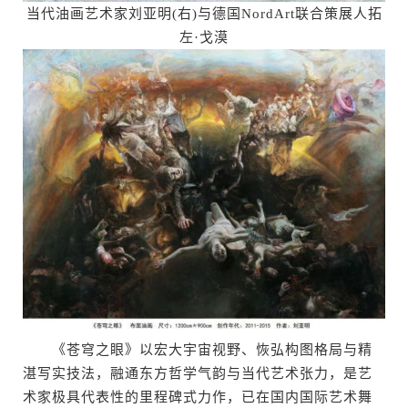
当代油画艺术家刘亚明(右)与德国NordArt联合策展人拓
左·戈漠
《苍穹之眼》以宏大宇宙视野、恢弘构图格局与精
湛写实技法，融通东方哲学气韵与当代艺术张力，是艺
术家极具代表性的里程碑式力作，已在国内国际艺术舞