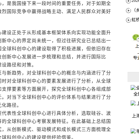
心，是我国接下来一段时间的重要任务，对于如期全
激烈国际竞争中赢得战略主动、满足人民群众对美好
建设正处于从形成基本框架体系向实现功能全面升
创新中心的界定尚未统一，但过往研究业已总结出一
国全球科创中心的建设取得了积极进展，但依旧存在
技创新中心发展进一步梳理和总结，并进行国际比
建设路径和对策。
与新趋势，对全球科创中心的概念与内涵进行了分
同时对全球科创中心的要素发展进行了分析，从全球
和支撑要素等方面展开，探究全球科创中心各组成部
全
迁。对当下全球科创中心的评价体系与结果进行了分
元化路径。
代表性全球科创中心进行具体分析，选取硅谷、波
上
等的全球科创中心考察发展特征。在此基础上总结国
式，从创新模式、驱动模式和成长模式三方面梳理全
全球科创中心的建设提供经验借鉴。