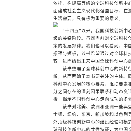
依托，构建高等级的全球科技创新中
面建成社会主义现代化强国目标、在
生活需要，具有极为重要的意义。
“十四五”以来，我国科技创新中心
级的关键阶段。虽然当前对全球科技
定的发展规律。我们也可以看到，中
瓶颈与短板，该书希望通过对全球科
较，进而给出未来中国全球科创中心
该书整理了全球科创中心的新特征
析，从而明确了本书要关注的主体。
科创中心发展的核心要素、驱动要素
分之间存在的深刻因果联系和动态变
析，揭示不同科创中心走向成功的多
该书对北美、欧洲和亚洲一些典型
士顿、纽约、东京、新加坡和以色列
外顶级科技创新中心的建设经验和模
球科技创新中心的共性特征，为中国