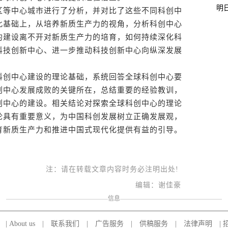
明
等中心城市进行了分析，并对比了这些不同科创中
此基础上，从培养新质生产力的视角，分析科创中心
的建设离不开对新质生产力的培育，如何持续深化科
科技创新中心、进一步推动科技创新中心向纵深发展
创中心建设的理论基础，系统回答全球科创中心要
创中心发展成败的关键所在，总结重要的经验教训，
创中心的建设。相关结论对探索全球科创中心的理论
论具有重要意义，为中国科创发展树立正确发展观，
育新质生产力和推进中国式现代化提供有益的引导。
注：请在转载文章内容时务必注明出处!
编辑：谢佳豪
信息
|
About us
|
联系我们
|
广告服务
|
供稿服务
|
法律声明
|