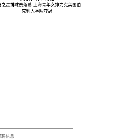
日之星排球赛落幕 上海青年女排力克美国伯
克利大学队夺冠
招聘信息