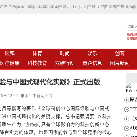
|
广东
|
广西
|
海南
|
河北
|
河南
|
湖北
|
湖南
|
黑龙江
|
江西
|
江苏
|
吉林
|
辽宁
|
内蒙古
|
宁夏
|
青海
|
新闻热线：
投稿邮箱：
区镇
体育
时尚
娱乐
创客
医疗健康
科技教育
双碳行动
商企信息
图片新闻
验与中国式现代化实践》正式出版
月25日 12:00 来源：中新网上海
员等撰写的著作《全球科创中心国际经验与中国式
T
推进中国式现代化的关键支撑，总书记强调要“以科技
质生产力”“加快向具有全球影响力的科技创新中心
家综合实力的体现，也是国家能参与到全球竞争的核心