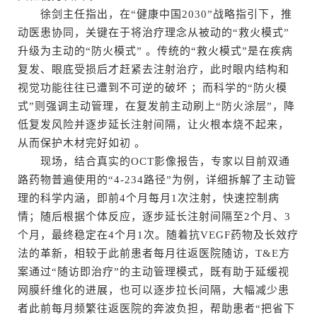
徐剑主任指出，在“健康中国2030”战略指引下，推
动医患协同，关键在于将治疗理念从被动的“救火模式”
升级为主动的“防火模式” 。传统的“救火模式”是在疾病
复发、眼底受损后才赶紧去注射治疗，此时眼内结构和
视觉功能往往已遭到不可逆的破坏 ；而科学的“防火模
式”则强调主动管理，在复发前主动刷上“防火涂层”，降
低复发风险并逐步延长注射间隔，让火根本烧不起来，
从而保护木材完好如初 。
现场，结合真实的OCT影像报告，专家以目前双通
路药物普遍使用的“4-234路径”为例，详细拆解了主动管
理的科学内涵，即前4个月每月1次注射，快速控制病
情；随后根据个体反应，逐步延长注射间隔至2个月、3
个月，最终稳定在4个月1次。随着抗VEGF药物及长效疗
法的革新，相较于此前患者每月往返医院随访，T&E方
案通过“随访即治疗”的主动管理模式，既有助于延缓视
网膜纤维化的进展，也可以逐步拉长间隔，大幅减少患
者此前每月频繁往返医院的奔波负担，帮助患者“把省下