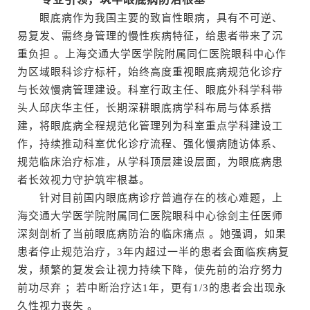
眼底病作为我国主要的致盲性眼病，具有不可逆、
易复发、需终身管理的慢性疾病特征，给患者带来了沉
重负担 。上海交通大学医学院附属同仁医院眼科中心作
为区域眼科诊疗标杆，始终高度重视眼底病规范化诊疗
与长效慢病管理建设。科室行政主任、眼底外科学科带
头人邱庆华主任，长期深耕眼底病学科布局与体系搭
建，将眼底病全程规范化管理列为科室重点学科建设工
作，持续推动科室优化诊疗流程、强化慢病随访体系、
规范临床治疗标准，从学科顶层建设层面，为眼底病患
者长效视力守护筑牢根基。
针对目前国内眼底病诊疗普遍存在的核心难题，上
海交通大学医学院附属同仁医院眼科中心徐剑主任医师
深刻剖析了当前眼底病防治的临床痛点 。她强调，如果
患者停止规范治疗，3年内超过一半的患者会面临疾病复
发，频繁的复发会让视力持续下降，使先前的治疗努力
前功尽弃 ；若中断治疗达1年，更有1/3的患者会出现永
久性视力丧失 。