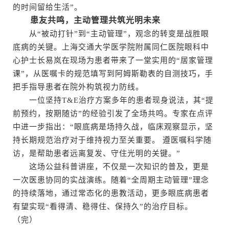
的时间留给生活”。
患友共鸣，主动管理共筑光明未来
从“被动打针”到“主动管理”，观念的转变是战胜眼
底病的关键。上海交通大学医学院附属同仁医院眼科中
心护士长易岚在现场为患者带来了一堂实用的“居家管理
课”，从医嘱卡的规范填写到阿姆斯勒表的自测技巧，手
把手指导患者在院外构筑视力防线。
一位坚持T&E治疗方案多年的患者现身说法，其“提
前预约，按期随访”的经验引发了全场共鸣。专家在点评
中进一步指出：“眼底病是场持久战，临床观察显示，坚
持长期规范治疗对于维持视力至关重要。 遵医嘱科学随
访，是帮助患者远离复发、守住光明的关键。”
这场公益科普讲座，不仅是一次知识的普及，更是
一次医患协同的实战演练。随着“全周期主动管理”理念
的持续落地，通过常态化的患教活动，更多眼底病患者
有望实现“看得清、稳得住、保持久”的治疗目标。
（完）