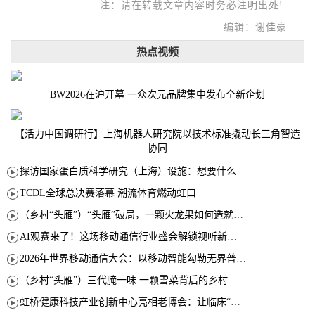
注：请在转载文章内容时务必注明出处!
编辑：谢佳豪
热点视频
BW2026在沪开幕 一众次元品牌集中发布全新企划
【活力中国调研行】上海机器人研究院以技术标准撬动长三角智造
协同
探访国家蛋白质科学研究（上海）设施：想要什么蛋白 AI直接设计合成
TCDL全球总决赛落幕 潮流体育燃动虹口
（乡村“头雁”）“头雁”破局，一颗火龙果如何造就沪上乡村特色产业化路径
AI观赛来了！这场移动通信行业盛会解锁视听新玩法
2026年世界移动通信大会：以移动智能勾勒无界普惠新愿景
（乡村“头雁”）三代腌一味 一颗雪菜背后的乡村致富经
虹桥健康科技产业创新中心亮相老博会：让临床“需求”定义银发经济新生态