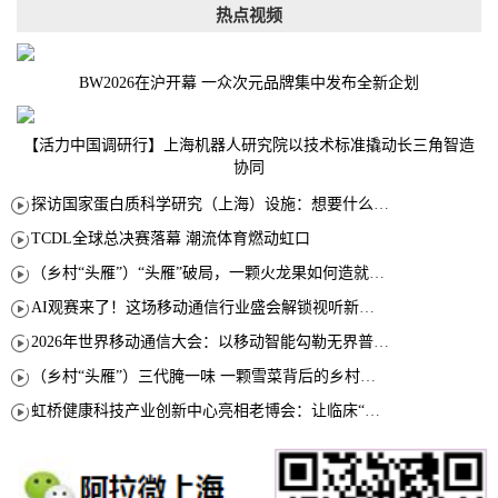
热点视频
BW2026在沪开幕 一众次元品牌集中发布全新企划
【活力中国调研行】上海机器人研究院以技术标准撬动长三角智造
协同
探访国家蛋白质科学研究（上海）设施：想要什么蛋白 AI直接设计合成
TCDL全球总决赛落幕 潮流体育燃动虹口
（乡村“头雁”）“头雁”破局，一颗火龙果如何造就沪上乡村特色产业化路径
AI观赛来了！这场移动通信行业盛会解锁视听新玩法
2026年世界移动通信大会：以移动智能勾勒无界普惠新愿景
（乡村“头雁”）三代腌一味 一颗雪菜背后的乡村致富经
虹桥健康科技产业创新中心亮相老博会：让临床“需求”定义银发经济新生态