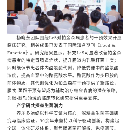
杨晓东团队围绕LcS对帕金森病患者的干预效果开展
临床研究，相关成果已发表于国际知名期刊《Food &
Function》。研究结果显示，补充LcS可显著改善帕金森
病患者的特定胃肠道症状，提升肠道内乳酸杆菌丰度；
同时能调节患者体内酪氨酸代谢，降低粪便中的酪氨酸
浓度，提高血浆中的酪氨酸水平。酪氨酸作为多巴胺的
前体物质，其代谢优化为帕金森病干预提供了新路径，
膳食-菌群干预有望成为辅助治疗帕金森病的潜在策略，
为肠-脑轴领域的临床转化研究提供重要支撑。
产学研共探益生菌潜力
养乐多始终以科学实证为核心，深耕益生菌基础研
究与临床验证，90余年来坚持以科研驱动创新，构建起
全球一体化研发体系，聚焦肠道菌群解析、免疫调节、