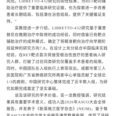
风险。LIBRETTO-432研究的阳性结果，为RET靶向辅
助治疗提供了重要临床研究证据，也为探索进一步改善
患者长期结局、包括潜在治愈结局，提供了关键循证支
持。”
吴教授进一步介绍，LIBRETTO-432研究基于塞普
替尼在晚期治疗中取得的成功经验，同时借鉴已有靶点
辅助治疗的成熟模式，确定了将精准靶向治疗向早期阶
段延伸的研究方向7,8。在设计上充分结合中国临床实践
经验，在RET靶点首次将接受根治性放疗的患者纳入研
究人群，打破了过往同类研究仅覆盖手术患者的局限。
同时，中国团队在入组执行上表现突出。成都市第三人
民医院和广东省肺癌研究所两家中心单独贡献了全球近
1/3的病例，中国研究中心整体完成了近半数入组，为研
究如期完成奠定了坚实基础。
谈及该研究的学术价值，吴一龙教授强调，研究结
果具有重要学术意义，成功入选2026年ASCO大会全体
报告，并发表于《新英格兰医学杂志》(NEJM)，鉴于每
年ASCO大会的全体大会报告通常数量有限，体现了该研