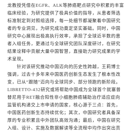
龙教授凭借在EGFR、ALK等肺癌靶点研究中积累的丰富
临床经验，为研究提供了极具价值的指导，从患者筛选
标准制定到对照组选择，每一处细节都凝聚着中国研究
者的专业洞见，为研究成功奠定坚实基础。同时，中国
研究中心展现出极高执行效率，承担了全球近半数的患
者入组任务，更通过与全球研究团队深度研讨，在研究
结果诠释中贡献大量中国智慧，直接助力研究成果的学
术呈现。
针对该研究推动中国迈向的历史性跨越，王莉博士
强调，过去十多年来中国医药创新生态发生了根本性改
变，已从“跟随”迈向与全球同步、部分领跑的新阶段。
LIBRETTO-432研究或将帮助中国成为全球首个就塞普
替尼用于RET融合阳性非小细胞肺癌辅助治疗适应症向
监管机构递交上市申请的国家，核心源于三点：首先，
中国医药创新生态持续优化；其次，中国研究者具备深
厚的专业积累且中外团队高效沟通；最后，中国在研究
入组、设计、实施及数据解读等全流程中均作出突出贡