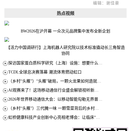
编辑：谢佳豪
热点视频
BW2026在沪开幕 一众次元品牌集中发布全新企划
【活力中国调研行】上海机器人研究院以技术标准撬动长三角智造
协同
探访国家蛋白质科学研究（上海）设施：想要什么蛋白 AI直接设计合成
TCDL全球总决赛落幕 潮流体育燃动虹口
（乡村“头雁”）“头雁”破局，一颗火龙果如何造就沪上乡村特色产业化路径
AI观赛来了！这场移动通信行业盛会解锁视听新玩法
2026年世界移动通信大会：以移动智能勾勒无界普惠新愿景
（乡村“头雁”）三代腌一味 一颗雪菜背后的乡村致富经
虹桥健康科技产业创新中心亮相老博会：让临床“需求”定义银发经济新生态