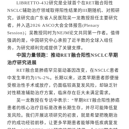
LIBRETTO-432研究是全球首个在RET融合阳性
NSCLC辅助治疗领域取得阳性结果的III期随机、对照研
究，该研究由广东省人民医院吴一龙教授担任主要研究
者，并入选2026 ASCO大会全体报告(Plenary
Session)；吴教授同时为NEJM论文共同第一作者。值得
强调的是，中国研究中心承担了近半数的全球入组任
务，为研究顺利完成提供了关键支撑。
中国力量领跑：推动RET融合阳性NSCLC早期
治疗研究进展
RET融合是肺癌罕见驱动基因改变，在NSCLC患者
中发生率约为1%-2%。长期以来，这类早期患者即便接
受根治性手术或放疗，仍面临较高复发风险，却缺乏针
对性精准辅助治疗方案，临床存在巨大未满足需求。
吴一龙教授在专访中表示：“早期RET融合阳性肺癌
患者的核心治疗目标是改善长期生存，并尽可能降低复
发风险。我们开展这项研究的初衷，就是希望把晚期治
疗的成功经验前移，让更多早期患者能够降低疾病复发