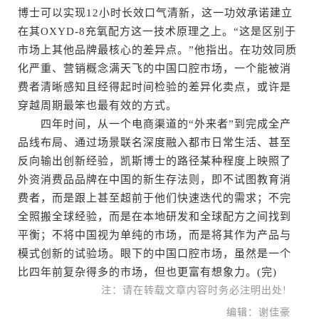
博士可以实现12小时长效口气清新，这一功效承诺建立
在其OXYD-8充氧配方这一技术原理之上。“这是区别于
市场上其他品牌最核心的差异点。”他指出。在功效同质
化严重、营销概念满天飞的中国口腔市场，一个能被消
费者清晰感知且经得起时间检验的差异化卖点，或许是
穿越周期最笨也最有效的方式。
四年时间，从一个电商渠道的“外来者”到完成全产
品线布局、通过场景联名深度融入都市日常生活、甚至
反向输出创新经验，凯斯博士的路径某种程度上映照了
外资消费品品牌在中国的新生存法则，即不试图教育消
费者，而是跟上甚至超前于他们快速迭代的需求；不完
全照搬全球经验，而是在本地研发和全球配方之间找到
平衡；不将中国视为单纯的市场，而是将其作为产品与
模式创新的试验场。眼下的中国口腔市场，虽然是一个
比四年前复杂得多的市场，但也更富有想象力。(完)
注：请在转载文章内容时务必注明出处!
编辑：谢佳豪