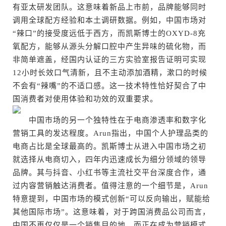
有亚太研发团队。这意味着新品上市前，品牌能够同时
调用全球配方经验和本土调研数据。例如，中国市场对
“辣口”的接受度远低于西方，而凯斯博士的OXYD-8充
氧配方，能够从源头分解口腔中产生异味的硫化物，而
非简单遮盖，经国内认证的三方实验室报告证明可实现
12小时长效口气清新，且不主动添加酒精，漱口的时候
不会有“辣嘴”的不适口感。这一技术特性恰好契合了中
国消费者对使用体验和功效的双重要求。
中国市场的另一个独特性在于电商渗透率和数字化
营销工具的发达程度。Arun指出，中国个人护理品类的
电商占比是全球最高的。凯斯博士从进入中国市场之初
就选择从电商切入，四年内迅速成长为细分领域的领导
品牌。其与抖音、小红书等主流社交平台深度合作，通
过内容营销触达消费者。值得注意的一个细节是，Arun
特意提到，中国市场的模式创新“可以反向输出，赋能给
其他国际市场”。这意味着，对于跨国消费品公司而言，
中国不再仅仅是一个销售目的地，而正在成为营销模式