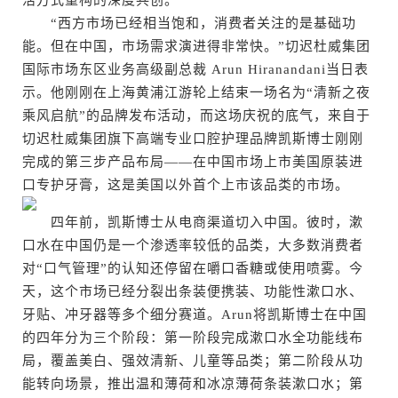
活方式重构的深度共创。
“西方市场已经相当饱和，消费者关注的是基础功
能。但在中国，市场需求演进得非常快。”切迟杜威集团
国际市场东区业务高级副总裁 Arun Hiranandani当日表
示。他刚刚在上海黄浦江游轮上结束一场名为“清新之夜
乘风启航”的品牌发布活动，而这场庆祝的底气，来自于
切迟杜威集团旗下高端专业口腔护理品牌凯斯博士刚刚
完成的第三步产品布局——在中国市场上市美国原装进
口专护牙膏，这是美国以外首个上市该品类的市场。
四年前，凯斯博士从电商渠道切入中国。彼时，漱
口水在中国仍是一个渗透率较低的品类，大多数消费者
对“口气管理”的认知还停留在嚼口香糖或使用喷雾。今
天，这个市场已经分裂出条装便携装、功能性漱口水、
牙贴、冲牙器等多个细分赛道。Arun将凯斯博士在中国
的四年分为三个阶段：第一阶段完成漱口水全功能线布
局，覆盖美白、强效清新、儿童等品类；第二阶段从功
能转向场景，推出温和薄荷和冰凉薄荷条装漱口水；第