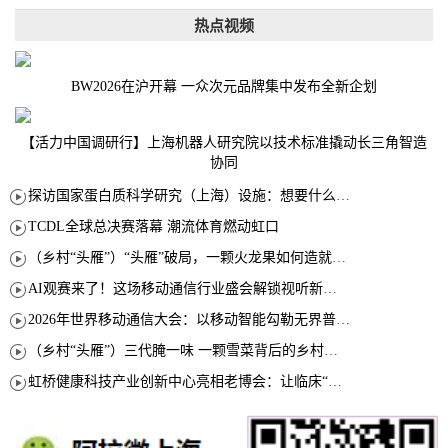
热点视频
BW2026在沪开幕 一众次元品牌集中发布全新企划
【活力中国调研行】上海机器人研究院以技术标准撬动长三角智造
协同
探访国家蛋白质科学研究（上海）设施：想要什么蛋白 AI直接设计合成
TCDL全球总决赛落幕 潮流体育燃动虹口
（乡村“头雁”）“头雁”破局，一颗火龙果如何造就沪上乡村特色产业化路径
AI观赛来了！这场移动通信行业盛会解锁视听新玩法
2026年世界移动通信大会：以移动智能勾勒无界普惠新愿景
（乡村“头雁”）三代腌一味 一颗雪菜背后的乡村致富经
虹桥健康科技产业创新中心亮相老博会：让临床“需求”定义银发经济新生态