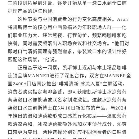
三阶段则拓展到牙膏，逐步开始从单一漱口水到全口腔
护理产品的矩阵构建。
这种节奏与中国消费者的行为变化高度相关。Arun
将凯斯博士的核心用户画像描述为年轻职场人群——他
们职业压力大、经常熬夜、行程匆忙，频繁喝咖啡和吃
快餐，同时需要频繁出入职场会议和社交场合。“他们对
即时口气清新管理有强烈需求，条装漱口水的设计恰好
匹配这种场景，”他说。
正是基于这一洞察，凯斯博士近期与本土精品咖啡
连锁品牌MANNER进行了深度合作，双方在MANNER全
国2400+门店同步推出“啡常清新 冰凉入夏”主题活动。
消费者购买指定咖啡套餐，即可获赠凯斯博士冰凉薄荷
条装漱口水便携装或联名定制洗漱包。这款冰凉薄荷条
装漱口水是凯斯博士在5月10日新发布的产品，与2024
年推出的温和薄荷款形成口感差异化布局——温和薄荷
款清凉柔和，冰凉薄荷款额外添加双重薄荷成分，沁爽
口感更为突出。两种选择分别对应不同消费者的口味偏