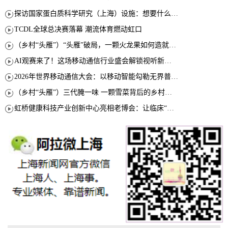
探访国家蛋白质科学研究（上海）设施：想要什么蛋白 AI直接设计合成
TCDL全球总决赛落幕 潮流体育燃动虹口
（乡村“头雁”）“头雁”破局，一颗火龙果如何造就沪上乡村特色产业化路径
AI观赛来了！这场移动通信行业盛会解锁视听新玩法
2026年世界移动通信大会：以移动智能勾勒无界普惠新愿景
（乡村“头雁”）三代腌一味 一颗雪菜背后的乡村致富经
虹桥健康科技产业创新中心亮相老博会：让临床“需求”定义银发经济新生态