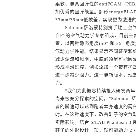
柔软、更具回弹性的optiFOAM+(
加优秀的回弹能量。匙形energyBL
33mm/39mm低坡差，实现更为激进
Salomon萨洛蒙特别携手瑞士空气动
自F1的空气动力学专家组成，目前主
置，以两种静态角度(50° 和 25° 角度
气动力学性能。结果显示不同鞋型和
减少湍流和风阻，中底必须尽可能圆
形成平滑过渡，例如添加一个带有护
进一步减少阻力。这一更新版本，理想
力。
“我们为此概念持续投入研发两年
尚未被充分探索的空间。”Salomon 萨洛
者的脚速可以达到跑者本身速度的两倍
时。在这种速度下，改善鞋子的空气
实际影响。结合 S/LAB Phanta
鞋子的外形设计一项，就可能助力 2 