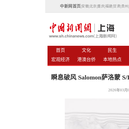
中新网首页
|
安徽
|
北京
|
重庆
|
福建
|
甘肃
|
贵州
首页
文化
民生
宏观经济
港澳台侨
本地热点
瞬息破风 Salomon萨洛蒙 S
2026年03