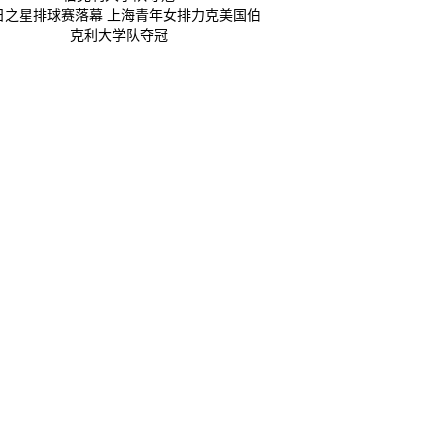
日之星排球赛落幕 上海青年女排力克美国伯
克利大学队夺冠