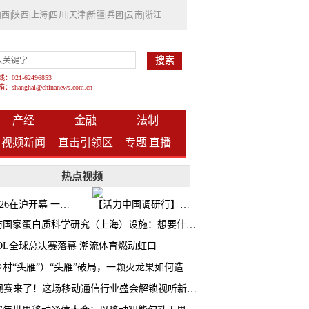
山西
|
陕西
|
上海
|
四川
|
天津
|
新疆
|
兵团
|
云南
|
浙江
021-62496853
shanghai@chinanews.com.cn
产经
金融
法制
视频新闻
直击引领区
专题|
直播
热点视频
BW2026在沪开幕 一众次元品牌集中发布全新企划
【活力中国调研行】上海机器人研究院以技术标准撬动长三角智造协同
探访国家蛋白质科学研究（上海）设施：想要什么蛋白 AI直接设计合成
CDL全球总决赛落幕 潮流体育燃动虹口
（乡村“头雁”）“头雁”破局，一颗火龙果如何造就沪上乡村特色产业化路径
AI观赛来了！这场移动通信行业盛会解锁视听新玩法