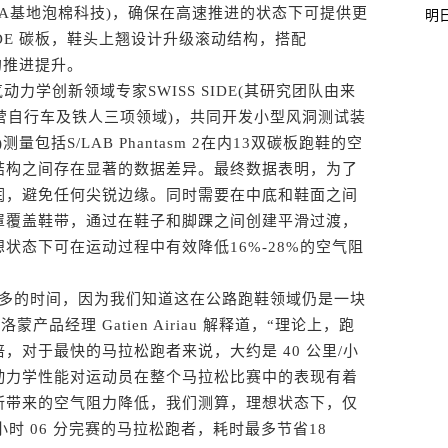
PEBA基地泡棉科技)，确保在高速推进的状态下可提供更
明
ADE 碳板，鞋头上翘设计升级滚动结构，搭配
的推进提升。
力学创新领域专家SWISS SIDE(其研究团队由来
营自行车及铁人三项领域)，共同开发小型风洞测试装
)测量包括S/LAB Phantasm 2在内13双碳板跑鞋的空
结构之间存在显著的数据差异。最终数据表明，为了
润，避免任何尖锐边缘。同时需要在中底和鞋面之间
罩覆盖鞋带，通过在鞋子和脚踝之间创建平滑过渡，
状态下可在运动过程中有效降低16%-28%的空气阻
多的时间，因为我们知道这在公路跑鞋领域仍是一块
蒙产品经理 Gatien Airiau 解释道，“理论上，跑
，对于最快的马拉松跑者来说，大约是 40 公里/小
动力学性能对运动员在整个马拉松比赛中的表现有着
sm 3 所带来的空气阻力降低，我们测算，理想状态下，仅
小时 06 分完赛的马拉松跑者，耗时最多节省18