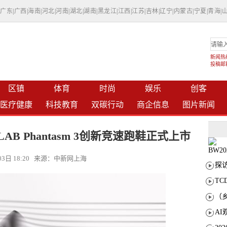
|
广东
|
广西
|
海南
|
河北
|
河南
|
湖北
|
湖南
|
黑龙江
|
江西
|
江苏
|
吉林
|
辽宁
|
内蒙古
|
宁夏
|
青海
|
新闻热线：
投稿邮箱：
区镇
体育
时尚
娱乐
创客
医疗健康
科技教育
双碳行动
商企信息
图片新闻
/LAB Phantasm 3创新竞速跑鞋正式上市
月03日 18:20 来源：中新网上海
T