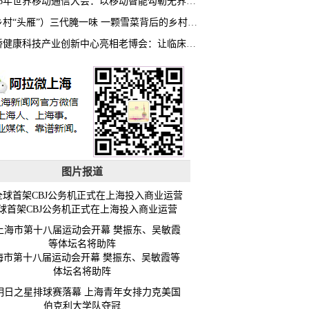
2026年世界移动通信大会：以移动智能勾勒无界普惠新愿景
（乡村“头雁”）三代腌一味 一颗雪菜背后的乡村致富经
虹桥健康科技产业创新中心亮相老博会：让临床“需求”定义银发经济新生态
图片报道
球首架CBJ公务机正式在上海投入商业运营
海市第十八届运动会开幕 樊振东、吴敏霞等
体坛名将助阵