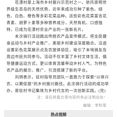
花漂村是上海市乡村振兴示范村之一，依托崇明世
界级生态岛的天然优势，近年来成功引种了紫色、绿
色、白色、橙色等多彩花菜品种。这些彩色花菜富含花
青素、胡萝卜素等多种营养成分，天然有机、口感独
特，已成为花漂村农业产业的一张新名片。
本次骑行活动跳出传统农产品宣传模式，将全民健
身运动与乡村产业推广、美丽乡村建设深度融合。沿途
设置彩色花菜展示点及农旅体验区，吸引了本地骑友及
周边市民共同参与。活动不仅丰富了乡村文体生活，倡
导健康运动方式，更以体育流量带动乡村人气，为特色
农产品的展示、推广、引流搭建了新的平台。
刘炳表示，驻村指导员团队一直致力于探索“以体兴
农、以赛促旅”的乡村振兴路径。此次骑行活动的成功举
办，是驻村书记集体为乡村代言的一次创新实践。(完)
注：请在转载文章内容时务必注明出处!
编辑：李秋莹
热点视频