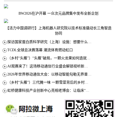
BW2026在沪开幕 一众次元品牌集中发布全新企划
【活力中国调研行】上海机器人研究院以技术标准撬动长三角智造
协同
探访国家蛋白质科学研究（上海）设施：想要什么蛋白 AI直接设计合成
TCDL全球总决赛落幕 潮流体育燃动虹口
（乡村“头雁”）“头雁”破局，一颗火龙果如何造就沪上乡村特色产业化路径
AI观赛来了！这场移动通信行业盛会解锁视听新玩法
2026年世界移动通信大会：以移动智能勾勒无界普惠新愿景
（乡村“头雁”）三代腌一味 一颗雪菜背后的乡村致富经
虹桥健康科技产业创新中心亮相老博会：让临床“需求”定义银发经济新生态