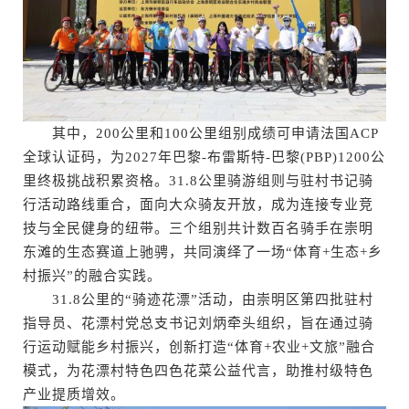
其中，200公里和100公里组别成绩可申请法国ACP
全球认证码，为2027年巴黎-布雷斯特-巴黎(PBP)1200公
里终极挑战积累资格。31.8公里骑游组则与驻村书记骑
行活动路线重合，面向大众骑友开放，成为连接专业竞
技与全民健身的纽带。三个组别共计数百名骑手在崇明
东滩的生态赛道上驰骋，共同演绎了一场“体育+生态+乡
村振兴”的融合实践。
31.8公里的“骑迹花漂”活动，由崇明区第四批驻村
指导员、花漂村党总支书记刘炳牵头组织，旨在通过骑
行运动赋能乡村振兴，创新打造“体育+农业+文旅”融合
模式，为花漂村特色四色花菜公益代言，助推村级特色
产业提质增效。