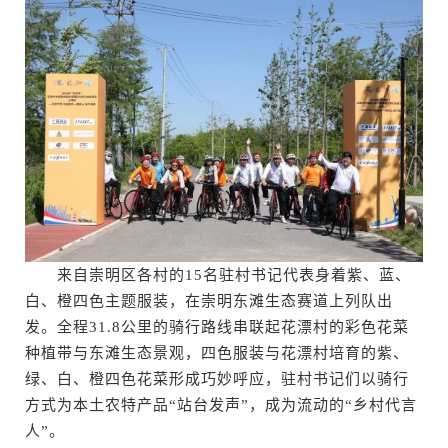
来自崇明区各村的15名驻村书记代表身着紫、蓝、
白、橙四色主题服装，在崇明东滩生态赛道上列队出
发。全程31.8公里的骑行路线串联起花漂村的彩色花菜
种植带与东滩生态景观，四色服装与花漂村培育的紫、
绿、白、橙四色花菜形成巧妙呼应，驻村书记们以骑行
方式为本土农特产品“站台发声”，成为流动的“乡村代言
人”。