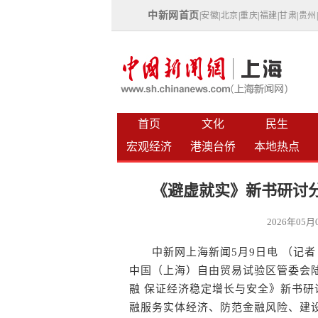
中新网首页
|
安徽
|
北京
|
重庆
|
福建
|
甘肃
|
贵州
首页
文化
民生
宏观经济
港澳台侨
本地热点
《避虚就实》新书研讨
2026年05
中新网上海新闻5月9日电 （记者
中国（上海）自由贸易试验区管委会
融 保证经济稳定增长与安全》新书研
融服务实体经济、防范金融风险、建