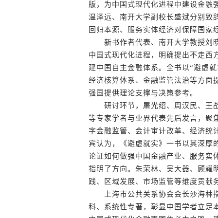
版，为中国式现代化进程中建设金融
温泽远、南开大学副校长盛斌分别致
回归本源、服务实体经济对保障国家
新书作者代表、南开大学教授刘晓
中国式现代化进程，明确提出不走西
建中国自主金融体系。全书以“避虚就
经济核算体系、金融监管法治等方面
强国提供理论支撑与决策参考。
研讨环节，屠光绍、周汉民、王战
等专家学者与业界代表先后发言，聚
字金融监管、会计审计改革、经济统
宾认为，《避虚就实》一书以其深厚
论证如何做强中国金融产业、服务实
指明了方向。朱荣林、吴大器、顾耀
践、区域发展、市场监管等维度贡献
上海市公共关系协会会长沙海林指
科、系统性专著，彰显中国学者立足