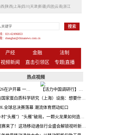
山西
|
陕西
|
上海
|
四川
|
天津
|
新疆
|
兵团
|
云南
|
浙江
021-62496853
shanghai@chinanews.com.cn
产经
金融
法制
视频新闻
直击引领区
专题|
直播
热点视频
BW2026在沪开幕 一众次元品牌集中发布全新企划
【活力中国调研行】上海机器人研究院以技术标准撬动长三角智造协同
探访国家蛋白质科学研究（上海）设施：想要什么蛋白 AI直接设计合成
CDL全球总决赛落幕 潮流体育燃动虹口
（乡村“头雁”）“头雁”破局，一颗火龙果如何造就沪上乡村特色产业化路径
AI观赛来了！这场移动通信行业盛会解锁视听新玩法