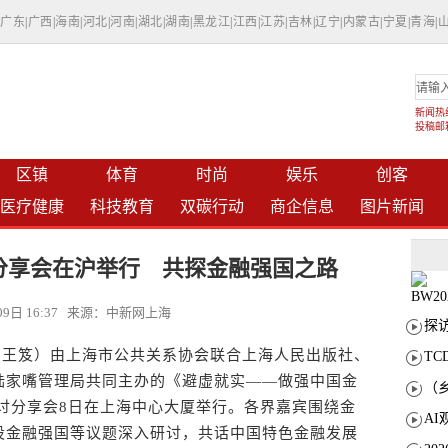
|
广东
|
广西
|
海南
|
河北
|
河南
|
湖北
|
湖南
|
黑龙江
|
江西
|
江苏
|
吉林
|
辽宁
|
内蒙古
|
宁夏
|
青海
|
新闻热线：
投稿邮箱：
区镇
体育
时尚
娱乐
创客
医疗健康
科技教育
双碳行动
商企信息
图片新闻
分享会在沪举行 共探金融强国之路
月09日 16:37 来源：中新网上海
 王笈）由上海市公共关系协会联合上海人民出版社、
T
陆家嘴管理局共同主办的《避虚就实——做强中国金
讨分享会8日在上海中心大厦举行。各界嘉宾围绕金
设金融强国等议题深入研讨，共话中国特色金融发展