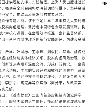
强国提供理论支撑与实践路径。上海人民出版社社长
明
辞，强调在全球金融格局深刻调整背景下，坚持金融
经济安全、推动高质量发展的重要意义。
欣作专题介绍。该书立足世界百年未有之大变局与
方脱实向虚老路，坚持走中国特色金融发展道路，构
实”为核心逻辑，在金融效率标准、会计监督体系、
提出一系列原创性理论创新与实践路径，为建设金融
、严旭、叶国标、范永进、刘骏民、赵勇、魏传成
焦虚拟经济与实体经济关系、脱实向虚风险治理、数
计创新等热点展开深度交流，形成广泛共识。与会嘉
的理论功底、丰富的实践经验和敏锐的洞察力，系统
体经济、保障经济安全与稳定增长，为建设金融强国
明、李嘉宁、高克异等嘉宾作书面分享，从政策实
务实见解。
出，《避虚就实》是国内首部虚拟经济领域跨学
本土、服务国家的治学情怀，核心结论是避虚就实是