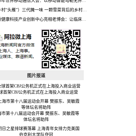
2026年世界移动通信大会：以移动智能勾勒无界普惠新愿景
（乡村“头雁”）三代腌一味 一颗雪菜背后的乡村致富经
虹桥健康科技产业创新中心亮相老博会：让临床“需求”定义银发经济新生态
图片报道
球首架CBJ公务机正式在上海投入商业运营
海市第十八届运动会开幕 樊振东、吴敏霞等
体坛名将助阵