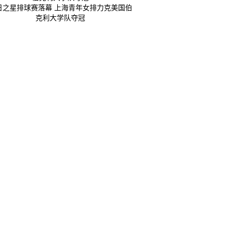
日之星排球赛落幕 上海青年女排力克美国伯
克利大学队夺冠