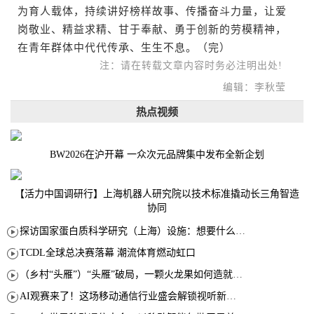
为育人载体，持续讲好榜样故事、传播奋斗力量，让爱
岗敬业、精益求精、甘于奉献、勇于创新的劳模精神，
在青年群体中代代传承、生生不息。（完）
注：请在转载文章内容时务必注明出处!
编辑：李秋莹
热点视频
BW2026在沪开幕 一众次元品牌集中发布全新企划
【活力中国调研行】上海机器人研究院以技术标准撬动长三角智造
协同
探访国家蛋白质科学研究（上海）设施：想要什么蛋白 AI直接设计合成
TCDL全球总决赛落幕 潮流体育燃动虹口
（乡村“头雁”）“头雁”破局，一颗火龙果如何造就沪上乡村特色产业化路径
AI观赛来了！这场移动通信行业盛会解锁视听新玩法