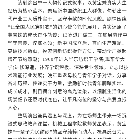
该剧跳出单一人物传记式叙事，以黄宝妹真实人生
经历为核心蓝本，聚焦新中国纺织工人群像，勾勒出一
代产业工人质朴实干、坚守奉献的时代风貌。剧情围绕
“让全国人民穿好衣”的初心使命徐徐展开，真实还原了
黄宝妹的成长奋斗轨迹：13岁进厂做工，在底层劳作中
坚守善良、淬炼本领；新中国成立后，直面生产难题、
突破技术瓶颈，摸索创新纺织操作方法，带动全厂掀起
增产节约热潮；1960年进入华东纺织工学院(现东华大
学)进修深造，补齐学识短板、深耕专业领域，立志以技
术赋能行业发展；晚年重返母校与青年学子对话，分享
奋斗历程、传递实干力量，激励新时代青年脚踏实地、
成长成才。剧目摒弃刻意的高光渲染，以细腻生活化的
场景细节还原时代底色，让平凡岗位的坚守与热爱直抵
人心。
整场演出兼具温度与深度，为在场师生带来一场沉
浸式思政教育课堂。机械工程学院教师黄星表示，黄宝
妹“一辈子为民纺纱”的坚守纯粹而动人，极具感召力。