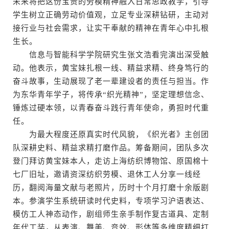
未来将把这份宝贵的劳模精神融入日常思政教学，引导
学生树立正确劳动价值观，立足专业深耕钻研，主动对
接行业与社会需求，让实干奉献的精神在青年心中扎根
生长。
信息与智能科学学院研究生张文浩看完演出深受触
动。他表示，黄宝妹扎根一线、精益求精、终身笃行的
奋斗故事，生动展现了老一辈建设者的责任与担当。作
为东华青年学子，将传承“织光精神”，坚定理想信念、
锤炼过硬本领，以青春奋斗践行青年使命，勇担时代重
任。
为最大程度还原真实时代风貌，《织光者》主创团
队深耕史料、精益求精打磨作品。筹备期间，团队多次
登门拜访黄宝妹本人，走访上海纺织博物馆、原国棉十
七厂旧址，邀请资深纺织劳模、退休工人分享一线经
历，翻阅海量文献与老照片，历时十个月打磨十余版剧
本。参演学生系统研读时代史料，专项学习沪语表达、
模仿工人神态动作，剧组师生亲手制作复古道具、定制
年代工装，从表演、舞美、音效、形体等多维度精细打