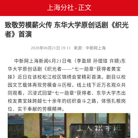
上海分社
正文
•
致敬劳模薪火传 东华大学原创话剧《织光
者》首演
2026年06月21日 19:11 来源：中新网上海
中新网上海新闻6月21日电（李盈颉 孙熠瑄 许婧)东
华大学原创话剧《织光者——“七一勋章”获得者黄宝
妹》近日在该校松江校区锦绣会堂精彩首演。剧目以校
园文艺载体再现劳模奋斗历程，线上线下近万名观众共
同观看，沉浸式回望“七一勋章”获得者、东华大学杰出
校友黄宝妹跨越七十余年的纺织奋斗之路，体悟扎根岗
位、实干奉献的劳模精神。