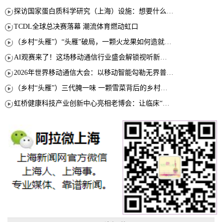
探访国家蛋白质科学研究（上海）设施：想要什么蛋白 AI直接设计合成
TCDL全球总决赛落幕 潮流体育燃动虹口
（乡村“头雁”）“头雁”破局，一颗火龙果如何造就沪上乡村特色产业化路径
AI观赛来了！这场移动通信行业盛会解锁视听新玩法
2026年世界移动通信大会：以移动智能勾勒无界普惠新愿景
（乡村“头雁”）三代腌一味 一颗雪菜背后的乡村致富经
虹桥健康科技产业创新中心亮相老博会：让临床“需求”定义银发经济新生态