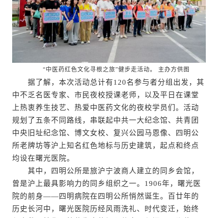
“中医药红色文化寻根之旅”健步走活动。 主办方供图
据了解，本次活动总计有120名参与者分组出发，其
中不乏名医专家、市民夜校授课老师，以及平日在课堂
上热衷养生技艺、热爱中医药文化的夜校学员们。活动
规划了五条不同路线，串联起中共一大纪念馆、共青团
中央旧址纪念馆、博文女校、复兴公园马恩像、四明公
所老牌坊等沪上知名红色地标与历史建筑，起点和终点
均设在曙光医院。
其中，四明公所是旅沪宁波商人建立的同乡会馆，
曾是沪上最具影响力的同乡组织之一。1906年，曙光医
院的前身——四明病院在四明公所悄然诞生。百廿年的
历史长河中，曙光医院历经风雨洗礼、时代变迁，始终