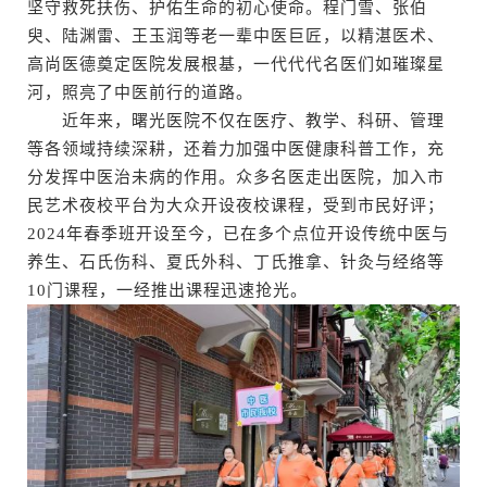
坚守救死扶伤、护佑生命的初心使命。程门雪、张伯
臾、陆渊雷、王玉润等老一辈中医巨匠，以精湛医术、
高尚医德奠定医院发展根基，一代代代名医们如璀璨星
河，照亮了中医前行的道路。
近年来，曙光医院不仅在医疗、教学、科研、管理
等各领域持续深耕，还着力加强中医健康科普工作，充
分发挥中医治未病的作用。众多名医走出医院，加入市
民艺术夜校平台为大众开设夜校课程，受到市民好评；
2024年春季班开设至今，已在多个点位开设传统中医与
养生、石氏伤科、夏氏外科、丁氏推拿、针灸与经络等
10门课程，一经推出课程迅速抢光。