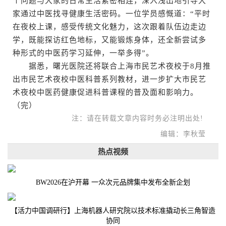
个问题与大家的日常生活紧密相连，深入浅出地引导大
家通过中医找寻健康生活密码。一位学员感慨道：“平时
在夜校上课，感受传统文化魅力，这次跟着队伍边走边
学，既能探访红色地标，又能锻炼身体，还全新尝试多
种形式的中医药学习延伸，一举多得”。
据悉，曙光医院还将联合上海市民艺术夜校于8月推
出市民艺术夜校中医科普系列教材，进一步扩大市民艺
术夜校中医药健康促进科普课程的普及面和影响力。
（完）
注：请在转载文章内容时务必注明出处!
编辑：李秋莹
热点视频
BW2026在沪开幕 一众次元品牌集中发布全新企划
【活力中国调研行】上海机器人研究院以技术标准撬动长三角智造
协同