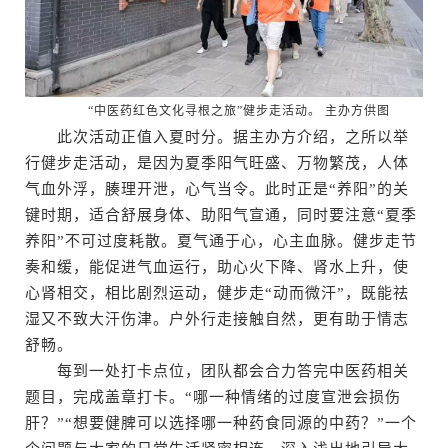
“中医药红色文化寻根之旅”健步走活动。 主办方供图
此次活动正值入夏时分。据主办方介绍，之所以举
行健步走活动，是因为夏季阳气旺盛、万物繁茂，人体
气血外浮，腠理开泄，心气当令。此时正是“养阳”的关
键时期，适合舒展身体、助阳气宣通，同时要注意“夏季
养阳”不可过度耗散。夏气通于心，心主血脉。健步走节
奏和缓，能促进气血运行，助心火下降、肾水上升，使
心肾相交，相比剧烈运动，健步走“动而微汗”，既能祛
湿又不致大汗伤津。户外行走接触自然，更有助于情志
舒畅。
每到一处打卡点位，团队都会合力答完中医药相关
题目，完成盖章打卡。“哪一种情绪的过度宣泄会损伤
肝？”“想要健脾可以选择哪一种药食同源的中药？”一个