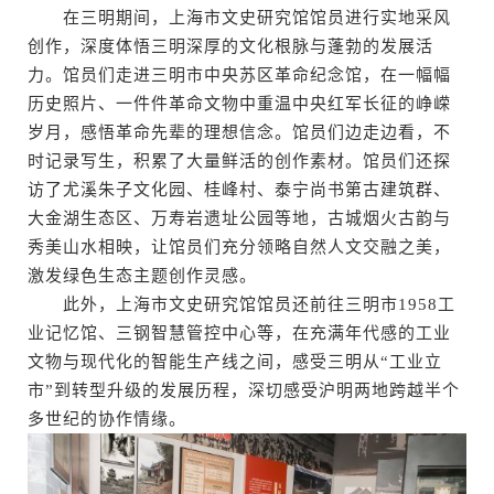
在三明期间，上海市文史研究馆馆员进行实地采风
创作，深度体悟三明深厚的文化根脉与蓬勃的发展活
力。馆员们走进三明市中央苏区革命纪念馆，在一幅幅
历史照片、一件件革命文物中重温中央红军长征的峥嵘
岁月，感悟革命先辈的理想信念。馆员们边走边看，不
时记录写生，积累了大量鲜活的创作素材。馆员们还探
访了尤溪朱子文化园、桂峰村、泰宁尚书第古建筑群、
大金湖生态区、万寿岩遗址公园等地，古城烟火古韵与
秀美山水相映，让馆员们充分领略自然人文交融之美，
激发绿色生态主题创作灵感。
此外，上海市文史研究馆馆员还前往三明市1958工
业记忆馆、三钢智慧管控中心等，在充满年代感的工业
文物与现代化的智能生产线之间，感受三明从“工业立
市”到转型升级的发展历程，深切感受沪明两地跨越半个
多世纪的协作情缘。