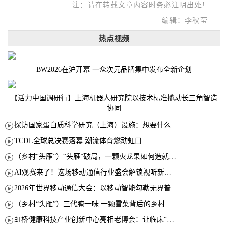
注：请在转载文章内容时务必注明出处!
编辑：李秋莹
热点视频
BW2026在沪开幕 一众次元品牌集中发布全新企划
【活力中国调研行】上海机器人研究院以技术标准撬动长三角智造
协同
探访国家蛋白质科学研究（上海）设施：想要什么蛋白 AI直接设计合成
TCDL全球总决赛落幕 潮流体育燃动虹口
（乡村“头雁”）“头雁”破局，一颗火龙果如何造就沪上乡村特色产业化路径
AI观赛来了！这场移动通信行业盛会解锁视听新玩法
2026年世界移动通信大会：以移动智能勾勒无界普惠新愿景
（乡村“头雁”）三代腌一味 一颗雪菜背后的乡村致富经
虹桥健康科技产业创新中心亮相老博会：让临床“需求”定义银发经济新生态