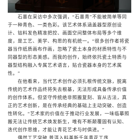
石墨在采访中多次强调，“石墨青”不能被简单等同
于一种青色、一类色彩。该艺术体系涵盖器型原创设
计、钴料发色精准把控、画面空间整体布局等多个维
度，是工艺、美学、构思的有机统一。“很多创作者将瓷
器当作纸质画布作画，忽略了瓷土本身的材质特性与不
同器型的形态美感。而我的创作，始终依托瓷土特质与
器型结构融入专属艺术语言，贴合瓷器本身的艺术属
性。”
在他看来，当代艺术创作必须扎根传统文脉，脱离
传统的艺术作品终将失去根基，无法形成具备传承价值
的创作体系。但坚守传统绝非照搬复刻、盲从古法，真
正的艺术创新，是在传承经典的基础上主动突破、创造
性转化。“艺术家的价值在于推动行业发展，一味临摹照
搬无法让传统艺术焕发新生，唯有不断颠覆固有认知、
迭代创作思维，才能让青花艺术与时俱进。”
偶然工艺突破 普洱入料革新千年青花工序