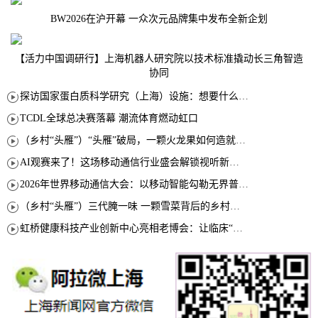
BW2026在沪开幕 一众次元品牌集中发布全新企划
【活力中国调研行】上海机器人研究院以技术标准撬动长三角智造
协同
探访国家蛋白质科学研究（上海）设施：想要什么蛋白 AI直接设计合成
TCDL全球总决赛落幕 潮流体育燃动虹口
（乡村“头雁”）“头雁”破局，一颗火龙果如何造就沪上乡村特色产业化路径
AI观赛来了！这场移动通信行业盛会解锁视听新玩法
2026年世界移动通信大会：以移动智能勾勒无界普惠新愿景
（乡村“头雁”）三代腌一味 一颗雪菜背后的乡村致富经
虹桥健康科技产业创新中心亮相老博会：让临床“需求”定义银发经济新生态