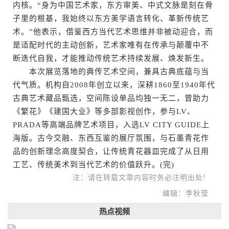
内核。“身为中国艺术家，东方审美、中式文脉是刻在骨
子里的根基，我始终以东方美学语言转化、革新传统艺
术。”他表示，借鉴西方当代艺术思维并非被动迎合，而
是适配时代的主动创新，艺术家唯有在传承与颠覆中不
断迭代自我，才能推动传统艺术持续发展、焕发新生。
本次展览落地的典传艺术空间，兼具古典底蕴与当
代气质。机构自2008年创立以来，深耕1860至1940年代
古典艺术藏品甄选，空间陈设单品均独一无二，曾助力
《繁花》《建国大业》等多部影视创作，参与LV、
PRADA等高端品牌艺术项目，入选LV CITY GUIDE上
海版。古今交融、东西互鉴的展厅氛围，与石墨青花作
品的创新理念高度契合，让传统青花器皿完成了从日用
工艺、传统美术到当代艺术的价值跃升。(完)
注：请在转载文章内容时务必注明出处!
编辑：李秋莹
热点视频