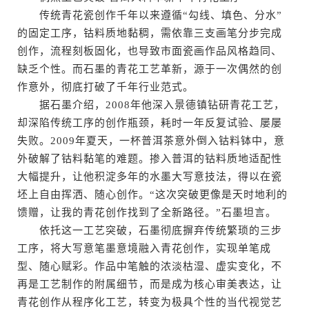
传统青花瓷创作千年以来遵循“勾线、填色、分水”
的固定工序，钴料质地黏稠，需依靠三支画笔分步完成
创作，流程刻板固化，也导致市面瓷画作品风格趋同、
缺乏个性。而石墨的青花工艺革新，源于一次偶然的创
作意外，彻底打破了千年行业范式。
据石墨介绍，2008年他深入景德镇钻研青花工艺，
却深陷传统工序的创作瓶颈，耗时一年反复试验、屡屡
失败。2009年夏天，一杯普洱茶意外倒入钴料钵中，意
外破解了钴料黏笔的难题。掺入普洱的钴料质地适配性
大幅提升，让他积淀多年的水墨大写意技法，得以在瓷
坯上自由挥洒、随心创作。“这次突破更像是天时地利的
馈赠，让我的青花创作找到了全新路径。”石墨坦言。
依托这一工艺突破，石墨彻底摒弃传统繁琐的三步
工序，将大写意笔墨意境融入青花创作，实现单笔成
型、随心赋彩。作品中笔触的浓淡枯湿、虚实变化，不
再是工艺制作的附属细节，而是成为核心审美表达，让
青花创作从程序化工艺，转变为极具个性的当代视觉艺