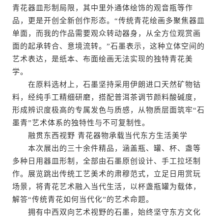
青花器皿形制局限，其中里外通体绘饰的观音瓶等作
品，更是开创全新创作形态。“传统青花绘画多聚焦器皿
单面，而我的作品需要观众转动器身，从全方位观赏画
面的起承转合、意境流转。”石墨表示，这种立体空间的
艺术表达，是纸本、布面绘画无法实现的独特青花美
学。
在原料选材上，石墨坚持采用伊朗进口天然矿物钴
料，经纯手工精细研磨，搭配普洱茶调节颜料酸碱度，
形成辨识度极高的专属发色与质感，从物质层面筑牢“石
墨青”艺术体系的独特性与不可复制性。
融贯东西视野 青花器物承载当代东方生活美学
本次展出的三十余件精品，涵盖瓶、罐、杯、盏等
多种日用器皿形制，全部由石墨原创设计、手工拉坯制
作。展览跳出传统工艺美术的肃穆范式，立足日用赏玩
场景，将青花艺术融入当代生活，以杯盏瓶罐为载体，
解答“传统青花如何当代化”的艺术命题。
拥有中西双向艺术视野的石墨，始终坚守东方文化