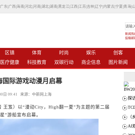
|
广东
|
广西
|
海南
|
河北
|
河南
|
湖北
|
湖南
|
黑龙江
|
江西
|
江苏
|
吉林
|
辽宁
|
内蒙古
|
宁夏
|
青海
|
新闻热线：
投稿邮箱：
区镇
体育
时尚
娱乐
创客
医疗健康
科技教育
双碳行动
商企信息
图片新闻
海国际游戏动漫月启幕
月30日 09:41 来源：中新网上海
笈）以“漫动City，High翻一夏”为主题的第二届
T
之星”游船宣布启幕。