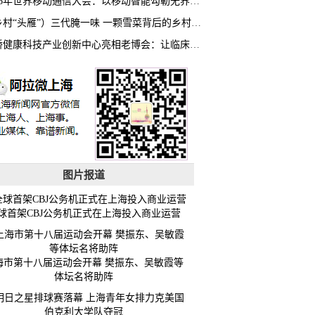
2026年世界移动通信大会：以移动智能勾勒无界普惠新愿景
（乡村“头雁”）三代腌一味 一颗雪菜背后的乡村致富经
虹桥健康科技产业创新中心亮相老博会：让临床“需求”定义银发经济新生态
图片报道
球首架CBJ公务机正式在上海投入商业运营
海市第十八届运动会开幕 樊振东、吴敏霞等
体坛名将助阵