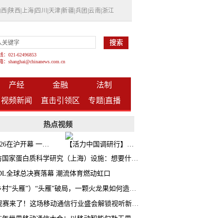
山西
|
陕西
|
上海
|
四川
|
天津
|
新疆
|
兵团
|
云南
|
浙江
021-62496853
shanghai@chinanews.com.cn
产经
金融
法制
视频新闻
直击引领区
专题|
直播
热点视频
BW2026在沪开幕 一众次元品牌集中发布全新企划
【活力中国调研行】上海机器人研究院以技术标准撬动长三角智造协同
探访国家蛋白质科学研究（上海）设施：想要什么蛋白 AI直接设计合成
CDL全球总决赛落幕 潮流体育燃动虹口
（乡村“头雁”）“头雁”破局，一颗火龙果如何造就沪上乡村特色产业化路径
AI观赛来了！这场移动通信行业盛会解锁视听新玩法