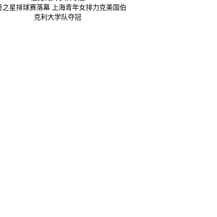
日之星排球赛落幕 上海青年女排力克美国伯
克利大学队夺冠