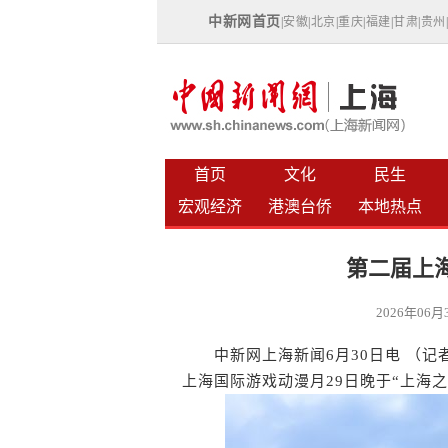
中新网首页
|
安徽
|
北京
|
重庆
|
福建
|
甘肃
|
贵州
首页
文化
民生
宏观经济
港澳台侨
本地热点
第二届上
2026年06
中新网上海新闻6月30日电 （记者 王
上海国际游戏动漫月29日晚于“上海