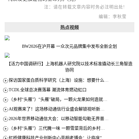
注：请在转载文章内容时务必注明出处!
编辑：李秋莹
热点视频
BW2026在沪开幕 一众次元品牌集中发布全新企划
【活力中国调研行】上海机器人研究院以技术标准撬动长三角智造
协同
探访国家蛋白质科学研究（上海）设施：想要什么蛋白 AI直接设计合成
TCDL全球总决赛落幕 潮流体育燃动虹口
（乡村“头雁”）“头雁”破局，一颗火龙果如何造就沪上乡村特色产业化路径
AI观赛来了！这场移动通信行业盛会解锁视听新玩法
2026年世界移动通信大会：以移动智能勾勒无界普惠新愿景
（乡村“头雁”）三代腌一味 一颗雪菜背后的乡村致富经
虹桥健康科技产业创新中心亮相老博会：让临床“需求”定义银发经济新生态