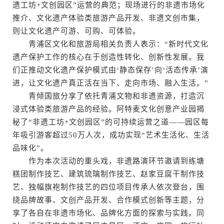
遗工坊+文创园区”运营的典范；现场进行的非遗市场化
推介、文化遗产体验类旅游产品开发、非遗文创市集，
则让文化遗产可游、可购、可体验。
青浦区文化和旅游局相关负责人表示：“新时代文化
遗产保护工作的核心在于创造性转化、创新性发展。我
们正推动文化遗产保护模式由‘静态保存’向‘活态传承’演
进，让文化遗产真正活在当下、走向市场、融入生活。”
青倾国旅分享了依托青浦文物和非遗资源，打造沉
浸式体验类旅游产品的经验。阿特麦文化创意产业园揭
秘了“非遗工坊+文创园区”的可持续运营之道——园区每
年吸引游客超过50万人次，成功实现“艺术生活化、生活
品味化”。
作为本次活动的重头戏，非遗路演环节邀请到练塘
糕团制作技艺、建筑琉璃制作技艺、赵家豆腐干制作技
艺、独幅旗袍制作技艺的四位项目传承人依次登台，围
绕品牌故事、文创产品开发、合作模式创新等主题，分
享了各自在非遗市场化、品牌化方面的探索与实践。同