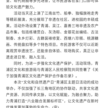
堂、现代商圈等多元场景，让市民游客在家门口即可体
验文化遗产魅力。
活动当天还上演了江南丝竹、船拳、独幅旗袍走秀
等精彩展演，充分展现了非遗在社区、进校园的丰硕成
果。活动外场设置了青浦、吴江、嘉善三地非遗及农产
品市集，包括练塘茭白、灰汤粽、金银花丝编结、古法
制香、水乡灯彩、古籍装裱修复、西塘八珍糕、桃源糖
画、传统盘扣等多个特色项目。市民游客不仅可以近距
离观赏非遗技艺，还能亲自体验、现场购买，真正让非
遗走进日常、融入生活。
同时，为进一步强化文化遗产保护，活动现场，青
浦区文化和旅游局与青浦区人民检察院共同签署了《关
于加强青浦区文化遗产保护合作备忘录》。
本次“文化和自然遗产日”青浦区主题日活动的成功
举办，不仅加强了长三角地区的协作联动，共享文化遗
产资源、共同传承文脉，以文化赋能，为融合聚力，助
力青浦打造“六业融合发展标杆区”，让文化遗产在新时
代焕发更加蓬勃的生命力。(完)