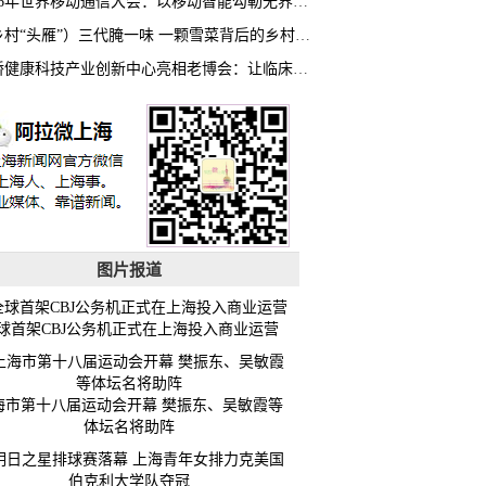
2026年世界移动通信大会：以移动智能勾勒无界普惠新愿景
（乡村“头雁”）三代腌一味 一颗雪菜背后的乡村致富经
虹桥健康科技产业创新中心亮相老博会：让临床“需求”定义银发经济新生态
图片报道
球首架CBJ公务机正式在上海投入商业运营
海市第十八届运动会开幕 樊振东、吴敏霞等
体坛名将助阵