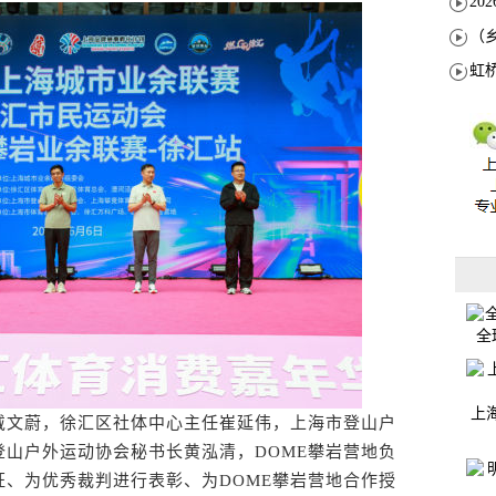
全
上
文蔚，徐汇区社体中心主任崔延伟，上海市登山户
山户外运动协会秘书长黄泓清，DOME攀岩营地负
、为优秀裁判进行表彰、为DOME攀岩营地合作授