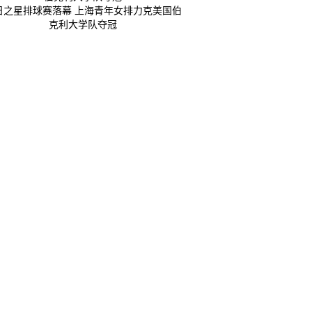
日之星排球赛落幕 上海青年女排力克美国伯
克利大学队夺冠