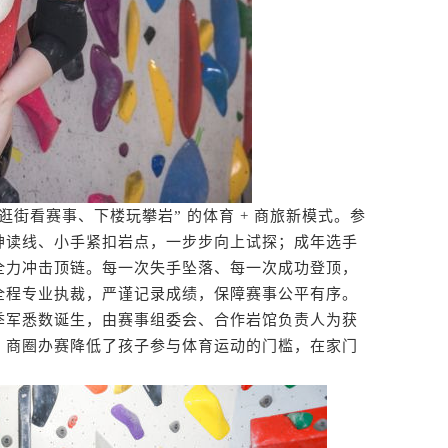
看赛事、下楼玩攀岩” 的体育 + 商旅新模式。参
神读线、小手紧扣岩点，一步步向上试探；成年选手
全力冲击顶链。每一次失手坠落、每一次成功登顶，
全程专业执裁，严谨记录成绩，保障赛事公平有序。
军悉数诞生，由赛事组委会、合作岩馆负责人为获
，商圈办赛降低了孩子参与体育运动的门槛，在家门