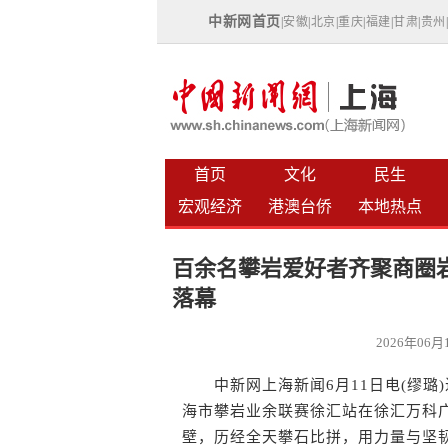
中新网首页
|
安徽
|
北京
|
重庆
|
福建
|
甘肃
|
贵州
首页
文化
民生
宏观经济
港澳台侨
本地热点
百余名攀岩爱好者齐聚商圈岩
落幕
2026年06
中新网上海新闻6月11日电(缪璐)
海市攀岩业余联赛徐汇站在徐汇万科
壁，历经全天攀石比拼，用力量与坚