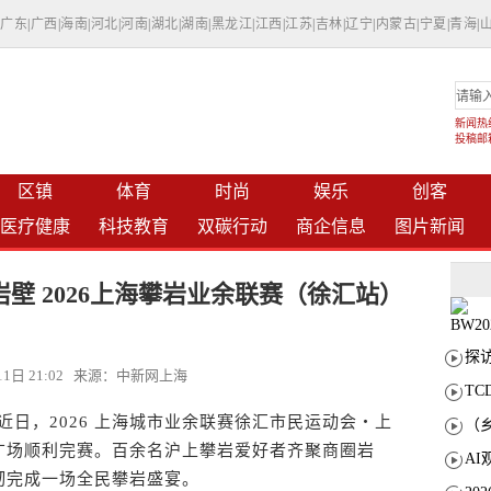
|
广东
|
广西
|
海南
|
河北
|
河南
|
湖北
|
湖南
|
黑龙江
|
江西
|
江苏
|
吉林
|
辽宁
|
内蒙古
|
宁夏
|
青海
|
新闻热线：
投稿邮箱：
区镇
体育
时尚
娱乐
创客
医疗健康
科技教育
双碳行动
商企信息
图片新闻
壁 2026上海攀岩业余联赛（徐汇站）
月11日 21:02 来源：中新网上海
T
近日，2026 上海城市业余联赛徐汇市民运动会・上
广场顺利完赛。百余名沪上攀岩爱好者齐聚商圈岩
韧完成一场全民攀岩盛宴。