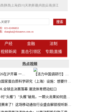
山西
|
陕西
|
上海
|
四川
|
天津
|
新疆
|
兵团
|
云南
|
浙江
021-62496853
shanghai@chinanews.com.cn
产经
金融
法制
视频新闻
直击引领区
专题|
直播
热点视频
BW2026在沪开幕 一众次元品牌集中发布全新企划
【活力中国调研行】上海机器人研究院以技术标准撬动长三角智造协同
探访国家蛋白质科学研究（上海）设施：想要什么蛋白 AI直接设计合成
CDL全球总决赛落幕 潮流体育燃动虹口
（乡村“头雁”）“头雁”破局，一颗火龙果如何造就沪上乡村特色产业化路径
AI观赛来了！这场移动通信行业盛会解锁视听新玩法