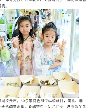
新机。
步开市。30余家特色摊位琳琅满目，美食、非
之余悠闲逛市集，吃喝玩乐一站式打卡，尽享端午乐