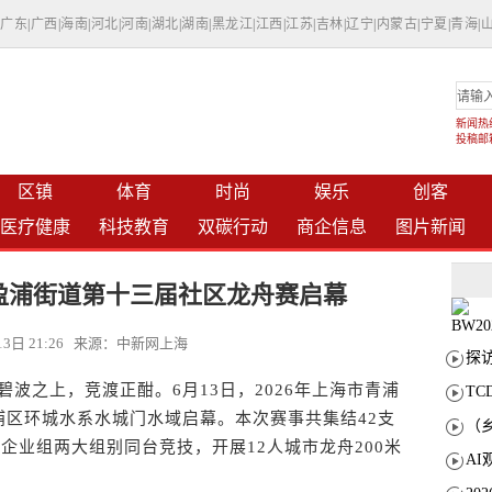
|
广东
|
广西
|
海南
|
河北
|
河南
|
湖北
|
湖南
|
黑龙江
|
江西
|
江苏
|
吉林
|
辽宁
|
内蒙古
|
宁夏
|
青海
|
新闻热线：
投稿邮箱：
区镇
体育
时尚
娱乐
创客
医疗健康
科技教育
双碳行动
商企信息
图片新闻
区盈浦街道第十三届社区龙舟赛启幕
月13日 21:26 来源：中新网上海
波之上，竞渡正酣。6月13日，2026年上海市青浦
T
浦区环城水系水城门水域启幕。本次赛事共集结42支
企业组两大组别同台竞技，开展12人城市龙舟200米