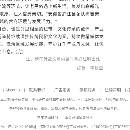
交流等环节，让老民俗遇上新生活，焕发出崭新光
浓厚，让人倍感亲切。”安徽省庐江县领队梅吉安
越的营商环境与发展活力。”
台，也是邻里相聚的纽带、文化传承的载体、产业
街道将继续深挖传统民俗文化内涵，持续做精做优龙
理、激活区域发展动能，守护好千年龙舟文脉，让优
不息。(完)
注：请在转载文章内容时务必注明出处!
编辑：李秋莹
|
About us
|
联系我们
|
广告服务
|
供稿服务
|
法律声明
|
本网站所刊载信息，不代表中新社和中新网观点。 刊用本网站稿件，务经书面授权。
未经授权禁止转载、摘编、复制及建立镜像，违者将依法追究法律责任。
常年法律顾问：上海金茂律师事务所
目许可证（0106168)
] [
京ICP证040655号
][京公网安备：110102003042] [
京ICP备20