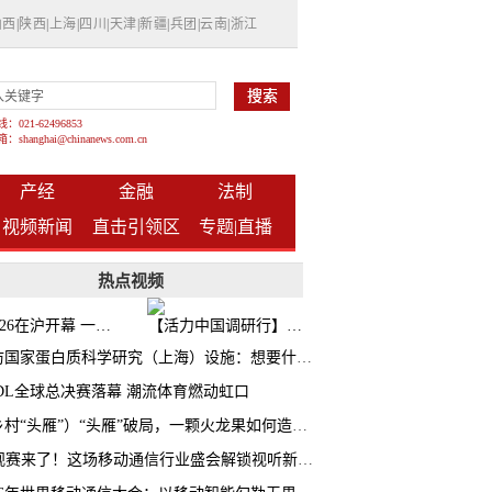
山西
|
陕西
|
上海
|
四川
|
天津
|
新疆
|
兵团
|
云南
|
浙江
021-62496853
shanghai@chinanews.com.cn
产经
金融
法制
视频新闻
直击引领区
专题|
直播
热点视频
BW2026在沪开幕 一众次元品牌集中发布全新企划
【活力中国调研行】上海机器人研究院以技术标准撬动长三角智造协同
探访国家蛋白质科学研究（上海）设施：想要什么蛋白 AI直接设计合成
CDL全球总决赛落幕 潮流体育燃动虹口
（乡村“头雁”）“头雁”破局，一颗火龙果如何造就沪上乡村特色产业化路径
AI观赛来了！这场移动通信行业盛会解锁视听新玩法