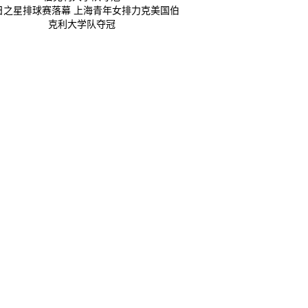
日之星排球赛落幕 上海青年女排力克美国伯
克利大学队夺冠