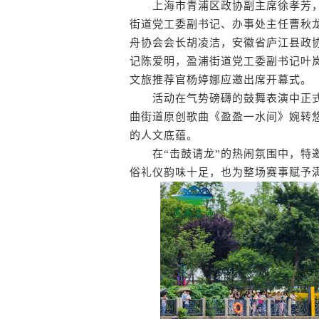
上海市青浦区政协副主席徐孝芳，
街道党工委副书记、办事处主任曹秋
舟协会会长胡凌洁，安徽省庐江县政
记陈爱明，盈浦街道党工委副书记叶
文旅推荐官杨婷娜应邀出席开幕式。
活动在气势磅礴的鼓舞表演中正式
曲街道原创歌曲《盈盈一水间》婉转
的人文底蕴。
在“击鼓请龙”的热闹氛围中，特邀
俗礼仪韵味十足，也为整场赛事赋予