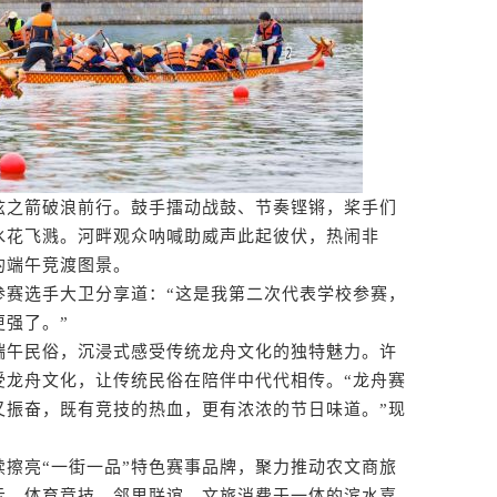
之箭破浪前行。鼓手擂动战鼓、节奏铿锵，桨手们
水花飞溅。河畔观众呐喊助威声此起彼伏，热闹非
的端午竞渡图景。
赛选手大卫分享道：“这是我第二次代表学校参赛，
强了。”
午民俗，沉浸式感受传统龙舟文化的独特魅力。许
受龙舟文化，让传统民俗在陪伴中代代相传。“龙舟赛
又振奋，既有竞技的热血，更有浓浓的节日味道。”现
亮“一街一品”特色赛事品牌，聚力推动农文商旅
示、体育竞技、邻里联谊、文旅消费于一体的滨水嘉