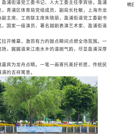
盈浦街道党工委书记、人大工委主任李宾徐，盈浦
明
龙，青浦区体育局党组成员、副局长杜敏，上海市龙
协副主席、工商联主席朱晓丽，盈浦街道党工委副书
岚，国家一级演员、著名越剧表演艺术家、盈浦街道
拉开帷幕，激昂有力的鼓点瞬间点燃全场氛围。一
悠扬，娓娓道来江南水乡的温婉气韵，尽显盈浦深厚
嘉宾为龙舟点睛。一笔一画寄托美好祈愿，传统民
满满的吉祥寓意。