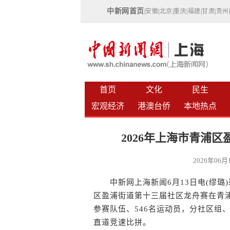
中新网首页
|
安徽
|
北京
|
重庆
|
福建
|
甘肃
|
贵州
首页
文化
民生
宏观经济
港澳台侨
本地热点
2026年上海市青浦
2026年06
中新网上海新闻6月13日电(缪璐)碧
区盈浦街道第十三届社区龙舟赛在青
参赛队伍、546名运动员，分社区组、
直道竞速比拼。