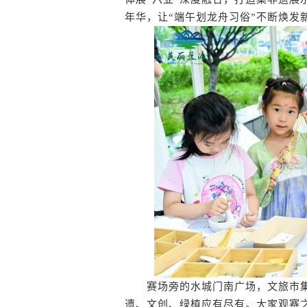
年华，让“端午划龙舟习俗”不断焕发
赛场旁的水城门南广场，文旅市集同
遗、文创、绿植应有尽有。大家观赛