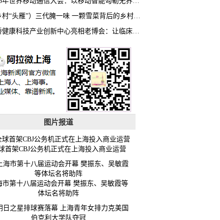
2026年世界移动通信大会：以移动智能勾勒无界普惠新愿景
（乡村“头雁”）三代腌一味 一颗雪菜背后的乡村致富经
虹桥健康科技产业创新中心亮相老博会：让临床“需求”定义银发经济新生态
图片报道
球首架CBJ公务机正式在上海投入商业运营
海市第十八届运动会开幕 樊振东、吴敏霞等
体坛名将助阵