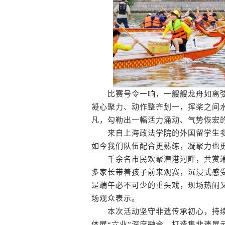
比赛号令一响，一艘艘龙舟如离弦
凝心聚力、动作整齐划一，挥桨之间
凡，勾勒出一幅活力涌动、气势恢宏
来自上海政法学院的外国留学生参
如今我们队伍配合更熟练，凝聚力也更
千余名市民欢聚漕港河畔，共赏端
多家长带着孩子前来观赛，沉浸式感
是端午必不可少的重头戏，现场热闹
场观众表示。
本次活动坚守非遗传承初心，持续擦
体展“六业”深度融合，打造集非遗展