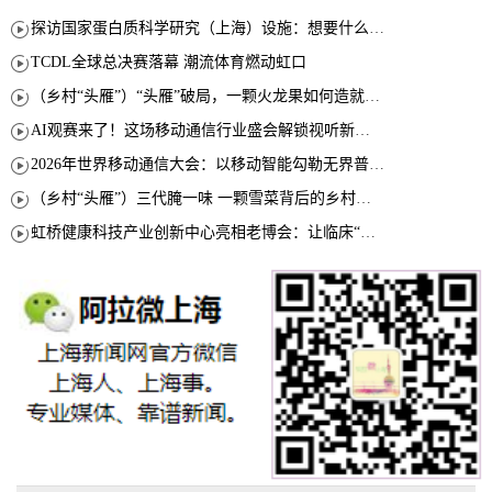
探访国家蛋白质科学研究（上海）设施：想要什么蛋白 AI直接设计合成
TCDL全球总决赛落幕 潮流体育燃动虹口
（乡村“头雁”）“头雁”破局，一颗火龙果如何造就沪上乡村特色产业化路径
AI观赛来了！这场移动通信行业盛会解锁视听新玩法
2026年世界移动通信大会：以移动智能勾勒无界普惠新愿景
（乡村“头雁”）三代腌一味 一颗雪菜背后的乡村致富经
虹桥健康科技产业创新中心亮相老博会：让临床“需求”定义银发经济新生态