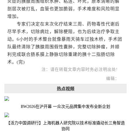
炎症的胰腺周围组织水肿、粘连、坏死，原本清晰的解
剖层次被打乱，血管也更加脆弱，手术难度和风险明显
增加。
专家们决定在末次化疗结束三周、药物毒性代谢后
尽早手术，切除病灶，解除梗阻，也为后续治疗争取主
动。6小时的手术整台就像暴雨天骑车过独木桥，手术团
队最终清除了胰腺周围假性囊肿，完整切除肿瘤，并顺
利完成联合肠系膜上静脉切除重建的胰十二指肠切除
术。(完)
注：请在转载文章内容时务必注明出处!
编辑：
热点视频
BW2026在沪开幕 一众次元品牌集中发布全新企划
【活力中国调研行】上海机器人研究院以技术标准撬动长三角智造
协同