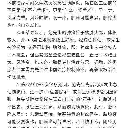
术前治疗期间又两次突发急性胰腺炎。摆在医生面前的
不只是“能不能手术”，更是“什么时候手术”：早一步，
炎症尚重，风险陡增；晚一步，肿瘤可能进展，胰腺炎
也可能再次发作。
检查结果显示，范先生的肿瘤位于胰腺头部，体积
较大，并360度包绕肠系膜上静脉。经综合评估，范先生
被诊断为“交界可切除”胰腺癌，即：肿瘤尚未完全失去
手术机会，但已紧贴甚至侵犯重要血管，直接手术难度
大、风险高，也未必能取得最佳治疗效果。据悉，这类
患者通常需要先通过术前治疗控制肿瘤，再争取根治性
切除机会。
在第3次和第4次化疗期间，范先生先后两次发生急
性胰腺炎。进一步CT检查提示，范先生远端胰管明显扩
张。胰头部肿瘤像堵在管道出口处的“石头”，让胰液排
不出去，胰管压力升高，从而诱发胰腺炎。此时，治疗
陷入两难：若继续等待，堵塞胰管的肿瘤仍在，胰腺炎
可能反复发作，肿瘤也可能进展；若尽快手术，刚经历