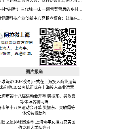
2026年世界移动通信大会：以移动智能勾勒无界普惠新愿景
（乡村“头雁”）三代腌一味 一颗雪菜背后的乡村致富经
虹桥健康科技产业创新中心亮相老博会：让临床“需求”定义银发经济新生态
图片报道
球首架CBJ公务机正式在上海投入商业运营
海市第十八届运动会开幕 樊振东、吴敏霞等
体坛名将助阵