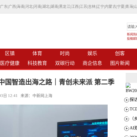
|
广东
|
广西
|
海南
|
河北
|
河南
|
湖北
|
湖南
|
黑龙江
|
江西
|
江苏
|
吉林
|
辽宁
|
内蒙古
|
宁夏
|
青海
|
新闻热线：
投稿邮箱：
区镇
体育
时尚
娱乐
创客
医疗健康
科技教育
双碳行动
商企信息
图片新闻
中国智造出海之路｜青创未来派 第二季
月03日 12:41 来源：中新网上海
T