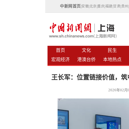
中新网首页
|
安徽
|
北京
|
重庆
|
福建
|
甘肃
|
贵州
首页
文化
民生
宏观经济
港澳台侨
本地热点
王长军：位置链接价值，筑
2026年02