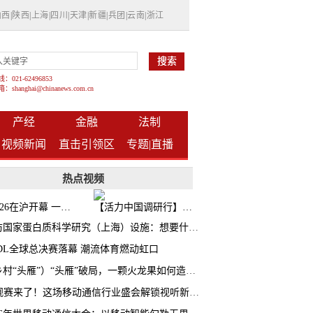
山西
|
陕西
|
上海
|
四川
|
天津
|
新疆
|
兵团
|
云南
|
浙江
021-62496853
shanghai@chinanews.com.cn
产经
金融
法制
视频新闻
直击引领区
专题|
直播
热点视频
BW2026在沪开幕 一众次元品牌集中发布全新企划
【活力中国调研行】上海机器人研究院以技术标准撬动长三角智造协同
探访国家蛋白质科学研究（上海）设施：想要什么蛋白 AI直接设计合成
CDL全球总决赛落幕 潮流体育燃动虹口
（乡村“头雁”）“头雁”破局，一颗火龙果如何造就沪上乡村特色产业化路径
AI观赛来了！这场移动通信行业盛会解锁视听新玩法