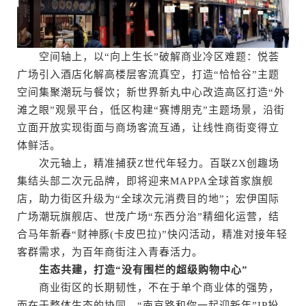
空间轴上，以“向上生长”破解商业冷区难题：悦荟
广场引入酒店化解高楼层客流真空，打造“恰恰谷”主题
空间集聚潮玩与餐饮；新世界新丸中心改造高区打造“外
滩之眼”观景平台，低区构建“赛博朋克”主题场景，沿街
立面开放实现街面与商场客流互通，让线性商街变得立
体鲜活。
次元轴上，精准捕获Z世代年轻力。百联ZX创趣场
集结头部二次元品牌，即将迎来MAPPA全球首家旗舰
店，助力街区升级为“全球次元消费目的地”；宏伊国际
广场潮玩旗舰店、世茂广场“东西分治”精细化运营，结
合马年新春“财神豚(卡皮巴拉)”快闪活动，精准对接年轻
客群需求，为百年商街注入青春活力。
生态共建，打造“没有围栏的超级购物中心”
商业街区的长期韧性，不在于单个商业体的强势，
而在于整体生态的协同。“南京路和你一起迎新年”IP扮