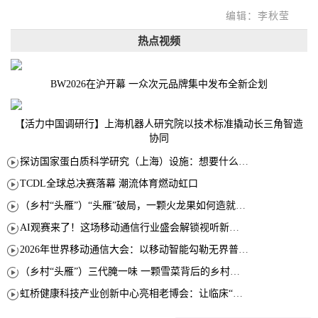
编辑：李秋莹
热点视频
BW2026在沪开幕 一众次元品牌集中发布全新企划
【活力中国调研行】上海机器人研究院以技术标准撬动长三角智造
协同
探访国家蛋白质科学研究（上海）设施：想要什么蛋白 AI直接设计合成
TCDL全球总决赛落幕 潮流体育燃动虹口
（乡村“头雁”）“头雁”破局，一颗火龙果如何造就沪上乡村特色产业化路径
AI观赛来了！这场移动通信行业盛会解锁视听新玩法
2026年世界移动通信大会：以移动智能勾勒无界普惠新愿景
（乡村“头雁”）三代腌一味 一颗雪菜背后的乡村致富经
虹桥健康科技产业创新中心亮相老博会：让临床“需求”定义银发经济新生态