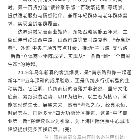
时，第一百货打造“银铃聚乐部”“百联繁花里”等场景，
提供适老服务与情感陪伴，兼顾年轻群体与老年群体需
求，实现全龄客群覆盖。
边界消融完善商业矩阵，东拓战略实施五年来，主
街延伸带动江西中路、山西南路等支马路复苏，“春启新
巷”、外滩·中央广场等节点升级，推动“主马路+支马路
+后街”立体商业矩阵成型，实现从“一条街”到“一个商圈
生态”的跨越。
2026年马年新春的客流爆发，是“南京路和你一起迎
新年”IP五年深耕的成果验收，更是传统步行街转型的生
动实践。它证明，传统商街的衰落并非必然，坚守文化
底蕴、紧跟消费趋势，以IP为纽带、以生态为核心，就
能实现逆生长。展望未来，随着“海派之心、经典永恒、
时尚荟萃、国际多元”四大功能分区推进，这条“中华商
业第一街”将继续以IP为引擎，为上海国际消费中心城市
建设提供更多实操启示。(完)
注：请在转载文章内容时务必注明出处!