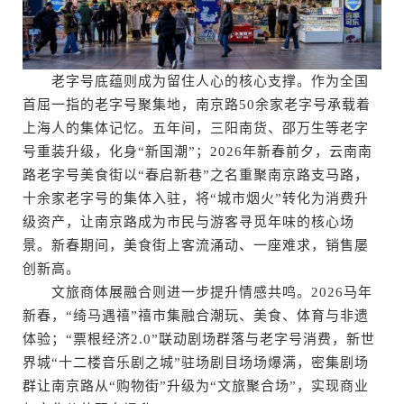
老字号底蕴则成为留住人心的核心支撑。作为全国
首屈一指的老字号聚集地，南京路50余家老字号承载着
上海人的集体记忆。五年间，三阳南货、邵万生等老字
号重装升级，化身“新国潮”；2026年新春前夕，云南南
路老字号美食街以“春启新巷”之名重聚南京路支马路，
十余家老字号的集体入驻，将“城市烟火”转化为消费升
级资产，让南京路成为市民与游客寻觅年味的核心场
景。新春期间，美食街上客流涌动、一座难求，销售屡
创新高。
文旅商体展融合则进一步提升情感共鸣。2026马年
新春，“绮马遇禧”禧市集融合潮玩、美食、体育与非遗
体验；“票根经济2.0”联动剧场群落与老字号消费，新世
界城“十二楼音乐剧之城”驻场剧目场场爆满，密集剧场
群让南京路从“购物街”升级为“文旅聚合场”，实现商业