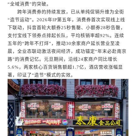
“全域消费”的突破。
跨年消费券的持续发放，已从单纯促销升维为全街
“造节运动”。2026年IP第五年，消费券首次实现线上线
下联动，抖音首轮大额券25秒售罄、小额券28秒告罄，
支付宝线下领券点排起长队，平均核销率超92%。连续
五年的“跨年不打烊”，推动30余家商户延长营业至凌
晨，全业态联动激活夜间经济，成功锚定“年末必赴南京
路”的消费记忆。元旦期间，沿线24家商户同比增长
5.6%，两家核心百货销售额超1.7亿，酒店营收涨幅显
著，印证了“造节”模式的实效。