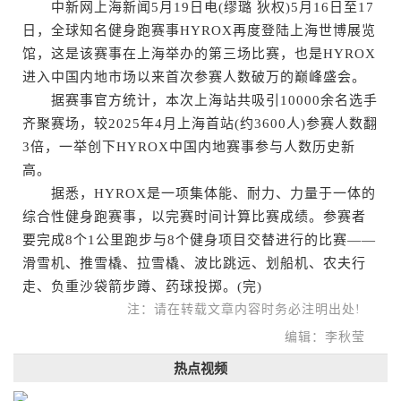
中新网上海新闻5月19日电(缪璐 狄权)5月16日至17
日，全球知名健身跑赛事HYROX再度登陆上海世博展览
馆，这是该赛事在上海举办的第三场比赛，也是HYROX
进入中国内地市场以来首次参赛人数破万的巅峰盛会。
据赛事官方统计，本次上海站共吸引10000余名选手
齐聚赛场，较2025年4月上海首站(约3600人)参赛人数翻
3倍，一举创下HYROX中国内地赛事参与人数历史新
高。
据悉，HYROX是一项集体能、耐力、力量于一体的
综合性健身跑赛事，以完赛时间计算比赛成绩。参赛者
要完成8个1公里跑步与8个健身项目交替进行的比赛——
滑雪机、推雪橇、拉雪橇、波比跳远、划船机、农夫行
走、负重沙袋箭步蹲、药球投掷。(完)
注：请在转载文章内容时务必注明出处!
编辑：李秋莹
热点视频