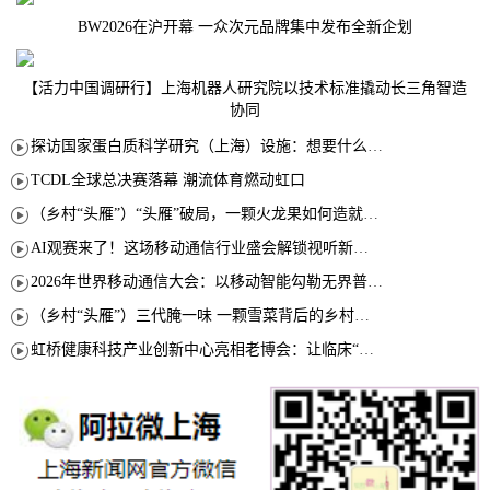
BW2026在沪开幕 一众次元品牌集中发布全新企划
【活力中国调研行】上海机器人研究院以技术标准撬动长三角智造
协同
探访国家蛋白质科学研究（上海）设施：想要什么蛋白 AI直接设计合成
TCDL全球总决赛落幕 潮流体育燃动虹口
（乡村“头雁”）“头雁”破局，一颗火龙果如何造就沪上乡村特色产业化路径
AI观赛来了！这场移动通信行业盛会解锁视听新玩法
2026年世界移动通信大会：以移动智能勾勒无界普惠新愿景
（乡村“头雁”）三代腌一味 一颗雪菜背后的乡村致富经
虹桥健康科技产业创新中心亮相老博会：让临床“需求”定义银发经济新生态