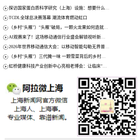
探访国家蛋白质科学研究（上海）设施：想要什么蛋白 AI直接设计合成
TCDL全球总决赛落幕 潮流体育燃动虹口
（乡村“头雁”）“头雁”破局，一颗火龙果如何造就沪上乡村特色产业化路径
AI观赛来了！这场移动通信行业盛会解锁视听新玩法
2026年世界移动通信大会：以移动智能勾勒无界普惠新愿景
（乡村“头雁”）三代腌一味 一颗雪菜背后的乡村致富经
虹桥健康科技产业创新中心亮相老博会：让临床“需求”定义银发经济新生态