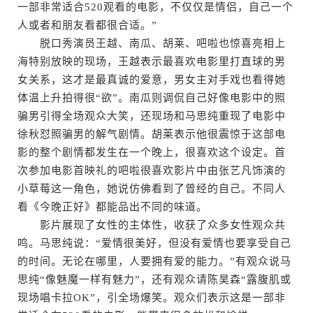
一部非常适合520观看的电影，不仅仅是情侣，自己一个
人或者和朋友看都很合适。”
脱口秀演员王越、南瓜、胡莱、吧啦也惊喜亮相上
海特别放映的现场，王越表示最喜欢电影里打直球的男
女关系，这才是最真诚的爱意，男女主对手戏也看得她
体温上升拍得很“欲”。南瓜则调侃自己好像电影中的照
骗男引得全场观众大笑，还现场和马思纯重现了电影中
徐秋怼照骗男的解气剧情。胡莱表示他很震惊于这部电
影的整个剧情都发生在一个晚上，很喜欢这个设定。首
次参加电影首映礼的吧啦很喜欢影片中由张艺凡饰演的
小草莓这一角色，她说仿佛看到了曾经的自己。不同人
看《今晚正好》都能品出不同的味道。
影片展现了女性的主体性，收获了众多女性观众共
鸣。马思纯说：“爱情很美好，但没有爱情也要享受自己
的时间。无论在哪里，人要拥有爱的能力。”有观众说马
思纯“像魅魔一样有魅力”，还有观众请陈昊森“露腹肌或
现场唱卡拉OK”，引全场爆笑。观众们表示这是一部非