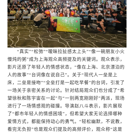
“真实”“松弛”“暧昧拉扯感太上头”“像一碗朋友小火
慢炖的粥”成为上海观众高频提及的关键词。观众表示，
影片还原了年轻人的情感状态，“像在上海、北京漂泊的
人的故事”“台词像在说自己”。关于“现代人一垒是上
床，二垒是接吻”“全垒打是一起吃早餐”的台词，引发了
一场关于亲密关系的讨论。针对结局观众们也分成了“希
望徐秋和陈宇宙在一起”与“一别两宽刚刚好”两派，现场
进行了一场情感观的碰撞。导演赵八斗表示，影片展现
了“都市年轻人的情感困境”，但希望大家无论选择哪种
爱情方式，都能保持动心的勇气。“轻松幽默，不说教，
看完无负担”也是观众们提及的高频评价，观众称“这是