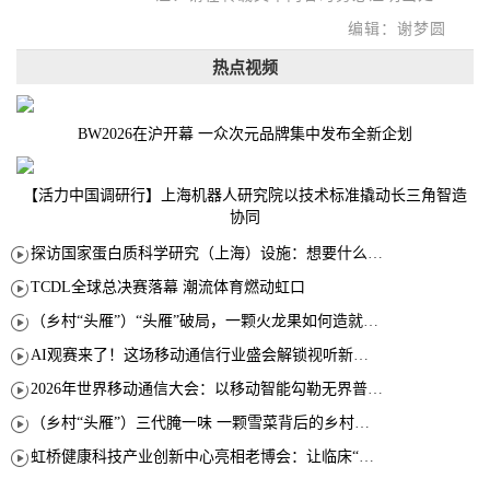
编辑：谢梦圆
热点视频
BW2026在沪开幕 一众次元品牌集中发布全新企划
【活力中国调研行】上海机器人研究院以技术标准撬动长三角智造
协同
探访国家蛋白质科学研究（上海）设施：想要什么蛋白 AI直接设计合成
TCDL全球总决赛落幕 潮流体育燃动虹口
（乡村“头雁”）“头雁”破局，一颗火龙果如何造就沪上乡村特色产业化路径
AI观赛来了！这场移动通信行业盛会解锁视听新玩法
2026年世界移动通信大会：以移动智能勾勒无界普惠新愿景
（乡村“头雁”）三代腌一味 一颗雪菜背后的乡村致富经
虹桥健康科技产业创新中心亮相老博会：让临床“需求”定义银发经济新生态