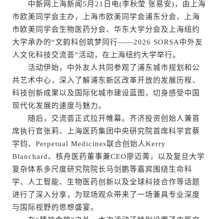
中新网上海新闻5月21日电(李秋莹 张易安)，由上海
市欧美同学会主办，上海市欧美同学会浦东分会、上海
市欧美同学会生物医药分会、华东大学分会及上海纽约
大学承办的“文韵科创筑梦同行——2026 SORSA中外友
人文化科技交流荟”活动，在上海纽约大学举行。
活动伊始，中外友人共同参观了浦东城市规划和公
共艺术中心，深入了解浦东新区改革开放的发展历程、
科技创新成果以及国际化城市建设蓝图，切身感受中国
现代化发展的速度与魅力。
随后，交流荟正式拉开帷幕。齐济投资创始人兼首
席执行官张莉、上海医药集团中央研究院首席科学官蔡
学钧、Perpetual Medicines联合创始人Kerry
Blanchard、核舟医药董事兼CEO廖迈菁，以及复旦大学
复杂体系多尺度研究院院长马剑鹏等嘉宾围绕生命科
学、人工智能、生物医药创新以及全球科技合作等话题
进行了深入分享，为现场观众带来了一场兼具专业深度
与国际视野的思想盛宴。