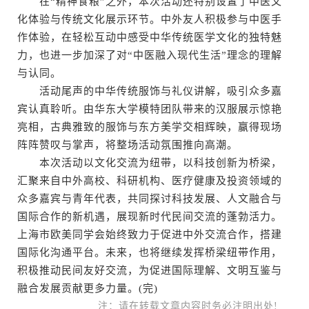
在“精神食粮”之外，本次活动还特别设置了中医文
化体验与传统文化展示环节。中外友人积极参与中医手
作体验，在轻松互动中感受中华传统医学文化的独特魅
力，也进一步加深了对“中医融入现代生活”理念的理解
与认同。
活动尾声的中华传统服饰与礼仪讲解，吸引众多嘉
宾认真聆听。由华东大学模特团队带来的汉服展示惊艳
亮相，古典雅致的服饰与东方美学交相辉映，赢得现场
阵阵赞叹与掌声，将整场活动氛围推向高潮。
本次活动以文化交流为纽带，以科技创新为桥梁，
汇聚来自中外高校、科研机构、医疗健康及投资领域的
众多嘉宾与青年代表，共同探讨科技发展、人文融合与
国际合作的新机遇，展现新时代民间交流的蓬勃活力。
上海市欧美同学会始终致力于促进中外交流合作，搭建
国际化沟通平台。未来，也将继续发挥桥梁纽带作用，
积极推动民间友好交流，为促进国际理解、文明互鉴与
融合发展贡献更多力量。(完)
注：请在转载文章内容时务必注明出处!