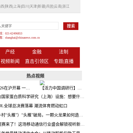
山西
|
陕西
|
上海
|
四川
|
天津
|
新疆
|
兵团
|
云南
|
浙江
021-62496853
shanghai@chinanews.com.cn
产经
金融
法制
视频新闻
直击引领区
专题|
直播
热点视频
BW2026在沪开幕 一众次元品牌集中发布全新企划
【活力中国调研行】上海机器人研究院以技术标准撬动长三角智造协同
探访国家蛋白质科学研究（上海）设施：想要什么蛋白 AI直接设计合成
CDL全球总决赛落幕 潮流体育燃动虹口
（乡村“头雁”）“头雁”破局，一颗火龙果如何造就沪上乡村特色产业化路径
AI观赛来了！这场移动通信行业盛会解锁视听新玩法