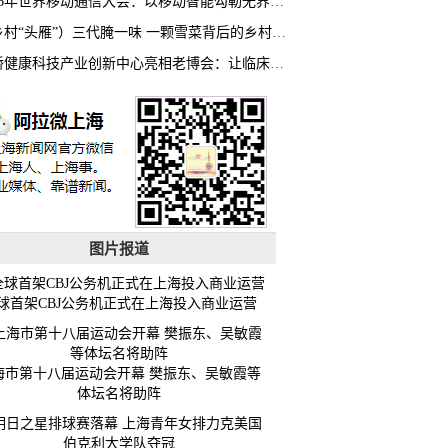
2026年世界移动通信大会：以移动智能勾勒无界普惠新愿景
（乡村“头雁”）三代腌一味 一颗雪菜背后的乡村致富经
虹桥健康科技产业创新中心亮相老博会：让临床“需求”定义银发经济新生态
图片报道
球首架CBJ公务机正式在上海投入商业运营
海市第十八届运动会开幕 樊振东、吴敏霞等
体坛名将助阵