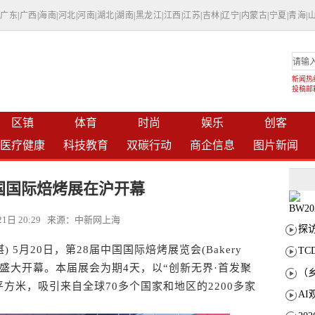
|
广东
|
广西
|
海南
|
河北
|
河南
|
湖北
|
湖南
|
黑龙江
|
江西
|
江苏
|
吉林
|
辽宁
|
内蒙古
|
宁夏
|
青海
|
新闻热线：
投稿邮箱：
区镇
体育
时尚
娱乐
创客
医疗健康
科技教育
双碳行动
商企信息
图片新闻
中国国际焙烤展在沪开幕
月21日 20:29 来源：中新网上海
5月20日，第28届中国国际焙烤展览会(Bakery
T
展中心盛大开幕。本届展会为期4天，以“创新无界·首发聚
平方米，吸引来自全球70多个国家和地区的2200多家