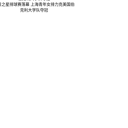
日之星排球赛落幕 上海青年女排力克美国伯
克利大学队夺冠