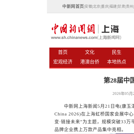
中新网首页
|
安徽
|
北京
|
重庆
|
福建
|
甘肃
|
贵州
首页
文化
民生
宏观经济
港澳台侨
本地热点
第28届
2026年05
中新网上海新闻5月21日电(康玉湛) 
China 2026)在上海虹桥国家会
变·链接未来”为主题，规模突破33万
品牌企业携上万款产品集中亮相。