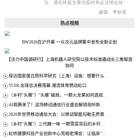
注：请在转载文章内容时务必注明出处!
编辑：李秋莹
热点视频
BW2026在沪开幕 一众次元品牌集中发布全新企划
【活力中国调研行】上海机器人研究院以技术标准撬动长三角智造
协同
探访国家蛋白质科学研究（上海）设施：想要什么蛋白 AI直接设计合成
TCDL全球总决赛落幕 潮流体育燃动虹口
（乡村“头雁”）“头雁”破局，一颗火龙果如何造就沪上乡村特色产业化路径
AI观赛来了！这场移动通信行业盛会解锁视听新玩法
2026年世界移动通信大会：以移动智能勾勒无界普惠新愿景
（乡村“头雁”）三代腌一味 一颗雪菜背后的乡村致富经
虹桥健康科技产业创新中心亮相老博会：让临床“需求”定义银发经济新生态