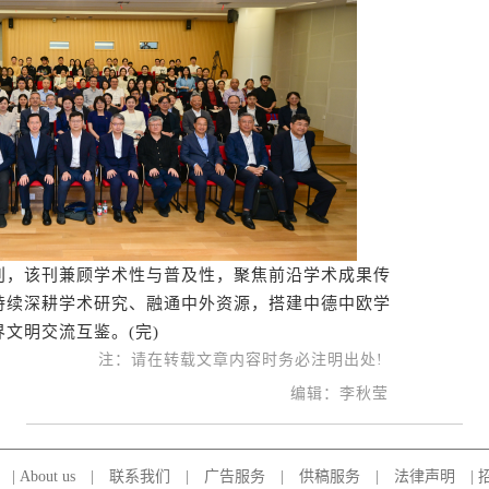
，该刊兼顾学术性与普及性，聚焦前沿学术成果传
持续深耕学术研究、融通中外资源，搭建中德中欧学
文明交流互鉴。(完)
注：请在转载文章内容时务必注明出处!
编辑：李秋莹
|
About us
|
联系我们
|
广告服务
|
供稿服务
|
法律声明
|