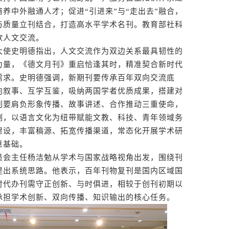
养中外融通人才；促进“引进来”与“走出去”融合，
与质量立刊结合，打造高水平学术名刊。教育部社科
欧人文交流。
使史明德指出，人文交流作为双边关系最具韧性的
力量，《德文月刊》重启恰逢其时，精准契合新时代
需求。史明德强调，新期刊要传承百年双向交流底
向叙事、互学互鉴，吸纳两国学者优质成果，搭建对
刊要肩负形象传播、故事讲述、合作推动三重使命，
例，以语言文化为纽带赋能文教、科技、青年领域务
建设，丰富稿源、拓宽传播渠道，常态化开展学术研
意基础。
会主任杨洁勉从学术与国家战略视角出发，围绕刊
提出系统思路。他表示，百年刊物复刊是国内区域国
时代办刊需守正创新、与时俱进，相较于创刊初期以
承担学术创新、双向传播、知识输出的核心任务。