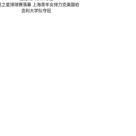
日之星排球赛落幕 上海青年女排力克美国伯
克利大学队夺冠