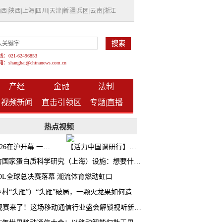
山西
|
陕西
|
上海
|
四川
|
天津
|
新疆
|
兵团
|
云南
|
浙江
021-62496853
shanghai@chinanews.com.cn
产经
金融
法制
视频新闻
直击引领区
专题|
直播
热点视频
BW2026在沪开幕 一众次元品牌集中发布全新企划
【活力中国调研行】上海机器人研究院以技术标准撬动长三角智造协同
探访国家蛋白质科学研究（上海）设施：想要什么蛋白 AI直接设计合成
CDL全球总决赛落幕 潮流体育燃动虹口
（乡村“头雁”）“头雁”破局，一颗火龙果如何造就沪上乡村特色产业化路径
AI观赛来了！这场移动通信行业盛会解锁视听新玩法