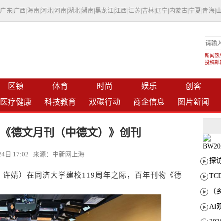
|
广东
|
广西
|
海南
|
河北
|
河南
|
湖北
|
湖南
|
黑龙江
|
江西
|
江苏
|
吉林
|
辽宁
|
内蒙古
|
宁夏
|
青海
|
新闻热线：
投稿邮箱：
区镇
体育
时尚
娱乐
创客
医疗健康
科技教育
双碳行动
商企信息
图片新闻
 《德文月刊（中德文）》创刊
月24日 17:02 来源：中新网上海
许婧）在同济大学建校119周年之际，百年刊物《德
T