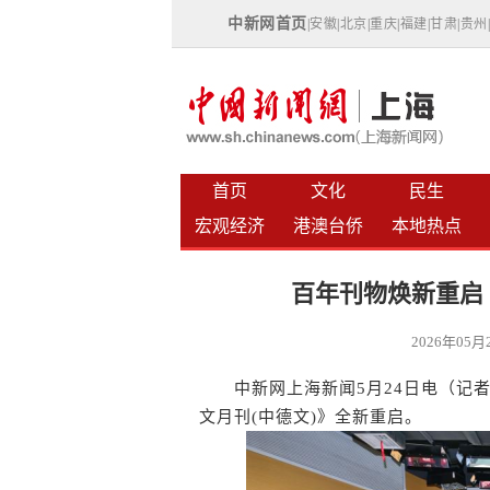
中新网首页
|
安徽
|
北京
|
重庆
|
福建
|
甘肃
|
贵州
首页
文化
民生
宏观经济
港澳台侨
本地热点
百年刊物焕新重启
2026年05
中新网上海新闻5月24日电（记者 
文月刊(中德文)》全新重启。