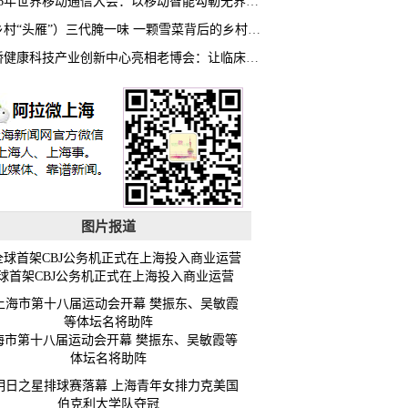
2026年世界移动通信大会：以移动智能勾勒无界普惠新愿景
（乡村“头雁”）三代腌一味 一颗雪菜背后的乡村致富经
虹桥健康科技产业创新中心亮相老博会：让临床“需求”定义银发经济新生态
图片报道
球首架CBJ公务机正式在上海投入商业运营
海市第十八届运动会开幕 樊振东、吴敏霞等
体坛名将助阵