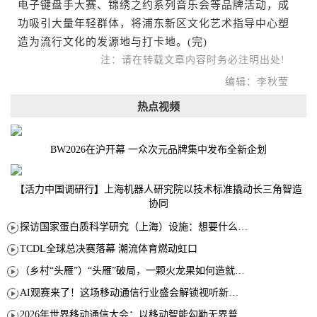
电子键盘手大赛、锦绣之约系列音乐会等品牌活动，成
功吸引大量年轻群体，将浦东新区文化艺术指导中心塑
造为流行文化的发源地与打卡地。(完)
注：请在转载文章内容时务必注明出处!
编辑：李秋莹
热点视频
BW2026在沪开幕 一众次元品牌集中发布全新企划
【活力中国调研行】上海机器人研究院以技术标准撬动长三角智造
协同
探访国家蛋白质科学研究（上海）设施：想要什么蛋白 AI直接设计合成
TCDL全球总决赛落幕 潮流体育燃动虹口
（乡村“头雁”）“头雁”破局，一颗火龙果如何造就沪上乡村特色产业化路径
AI观赛来了！这场移动通信行业盛会解锁视听新玩法
2026年世界移动通信大会：以移动智能勾勒无界普惠新愿景