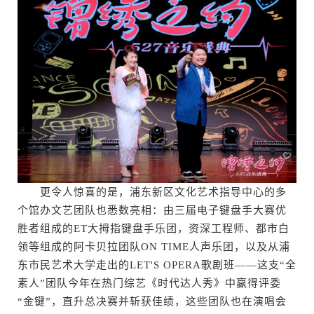
更令人惊喜的是，浦东新区文化艺术指导中心的多
个馆办文艺团队也悉数亮相：由三届电子键盘手大赛优
胜者组成的ET大拇指键盘手乐团，资深工程师、都市白
领等组成的阿卡贝拉团队ON TIME人声乐团，以及从浦
东市民艺术大学走出的LET'S OPERA歌剧班——这支“全
素人”团队今年在热门综艺《时代达人秀》中赢得评委
“金键”，直升总决赛并斩获佳绩，这些团队也在演唱会