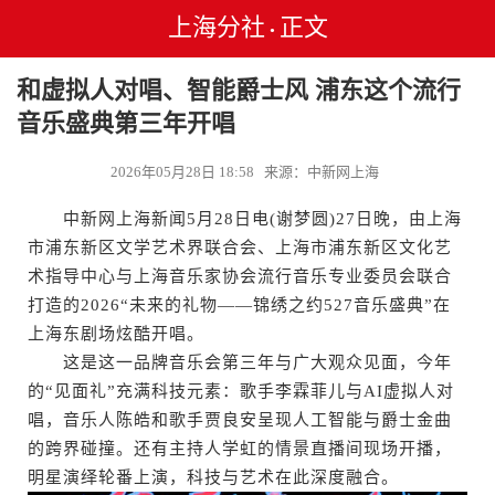
上海分社
正文
•
和虚拟人对唱、智能爵士风 浦东这个流行
音乐盛典第三年开唱
2026年05月28日 18:58 来源：中新网上海
中新网上海新闻5月28日电(谢梦圆)27日晚，由上海
市浦东新区文学艺术界联合会、上海市浦东新区文化艺
术指导中心与上海音乐家协会流行音乐专业委员会联合
打造的2026“未来的礼物——锦绣之约527音乐盛典”在
上海东剧场炫酷开唱。
这是这一品牌音乐会第三年与广大观众见面，今年
的“见面礼”充满科技元素：歌手李霖菲儿与AI虚拟人对
唱，音乐人陈皓和歌手贾良安呈现人工智能与爵士金曲
的跨界碰撞。还有主持人学虹的情景直播间现场开播，
明星演绎轮番上演，科技与艺术在此深度融合。