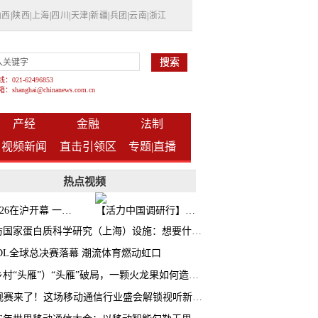
山西
|
陕西
|
上海
|
四川
|
天津
|
新疆
|
兵团
|
云南
|
浙江
021-62496853
shanghai@chinanews.com.cn
产经
金融
法制
视频新闻
直击引领区
专题|
直播
热点视频
BW2026在沪开幕 一众次元品牌集中发布全新企划
【活力中国调研行】上海机器人研究院以技术标准撬动长三角智造协同
探访国家蛋白质科学研究（上海）设施：想要什么蛋白 AI直接设计合成
CDL全球总决赛落幕 潮流体育燃动虹口
（乡村“头雁”）“头雁”破局，一颗火龙果如何造就沪上乡村特色产业化路径
AI观赛来了！这场移动通信行业盛会解锁视听新玩法