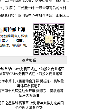
2026年世界移动通信大会：以移动智能勾勒无界普惠新愿景
（乡村“头雁”）三代腌一味 一颗雪菜背后的乡村致富经
虹桥健康科技产业创新中心亮相老博会：让临床“需求”定义银发经济新生态
图片报道
球首架CBJ公务机正式在上海投入商业运营
海市第十八届运动会开幕 樊振东、吴敏霞等
体坛名将助阵