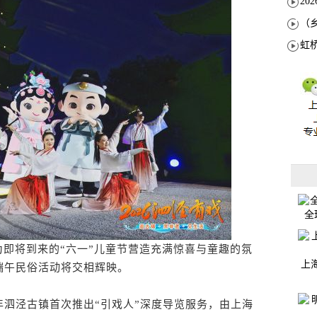
全
为即将到来的“六一”儿童节营造充满惊喜与童趣的氛
上
端午民俗活动将交相辉映。
泗泾古镇首次推出“引戏人”深度导览服务，由上海