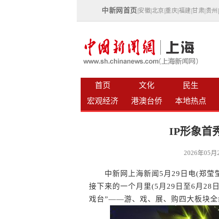
中新网首页
|
安徽
|
北京
|
重庆
|
福建
|
甘肃
|
贵州
首页
文化
民生
宏观经济
港澳台侨
本地热点
IP形象首
2026年05
中新网上海新闻5月29日电(郑莹莹)
接下来的一个月里(5月29日至6月2
戏台”——游、戏、展、购四大板块全