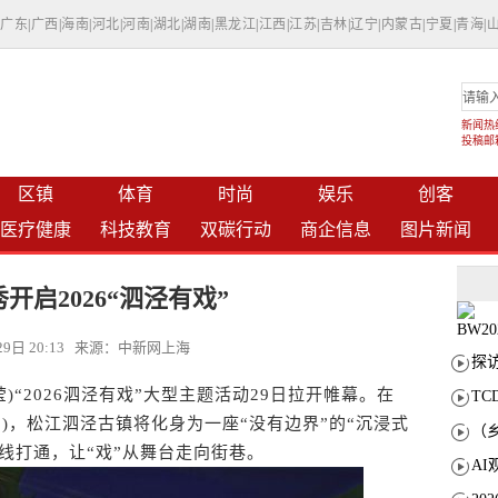
|
广东
|
广西
|
海南
|
河北
|
河南
|
湖北
|
湖南
|
黑龙江
|
江西
|
江苏
|
吉林
|
辽宁
|
内蒙古
|
宁夏
|
青海
|
新闻热线：
投稿邮箱：
区镇
体育
时尚
娱乐
创客
医疗健康
科技教育
双碳行动
商企信息
图片新闻
秀开启2026“泗泾有戏”
月29日 20:13 来源：中新网上海
“2026泗泾有戏”大型主题活动29日拉开帷幕。在
T
8日)，松江泗泾古镇将化身为一座“没有边界”的“沉浸式
线打通，让“戏”从舞台走向街巷。