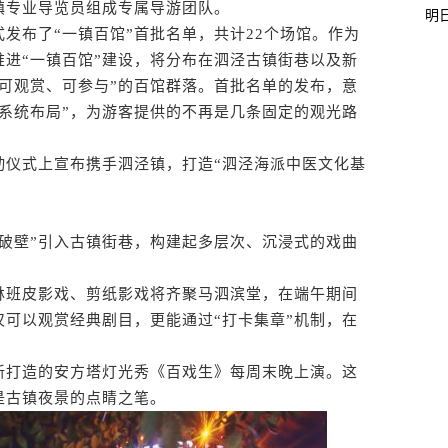
镇专业导览员组成专属导游团队。
明
布了“一镇百馆”首批名单，共计22个场馆。作为
进“一镇百馆”建设，将分布在泗泾古镇街巷以及新
可观赏、可参与”的百馆群落。首批名单的发布，意
“系统布局”，为游客提供的不再是几条固定的观光路
仪式上宣布携手泗泾镇，打造“泗泾海派中医文化基
壁”引入古镇街巷，构建起多层次、沉浸式的戏曲
班皮影戏、剪纸影戏将齐聚马泗滨堂，在端午期间
可以观赏经典剧目，更能通过“打卡集章”机制，在
打造的安方塔灯光秀《百戏生》每周末晚上演。这
是古镇夜景的点睛之笔。