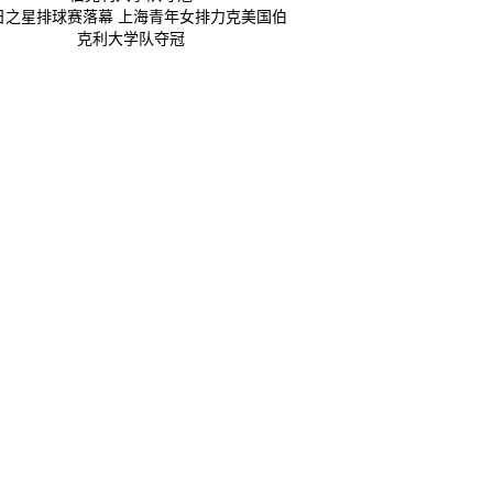
日之星排球赛落幕 上海青年女排力克美国伯
克利大学队夺冠