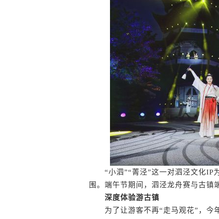
“小泗”“菁泾”这一对泗泾文化IP
围。端午节期间，泗泾龙舟赛与古镇
深度体验游古镇
为了让游客不再“走马观花”，今年