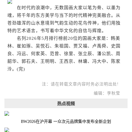
在时代的浪潮中，无数国画大家以笔为骨、以墨为
魂，将千年的东方美学与当下的时代精神完美融合。从
苍劲雄浑的山水意境到气韵生动的花鸟传神，他们用独
特的艺术语言，书写着中华文化的自信与辉煌。
名列2026年5月排行榜前20位的国画大家是：韩美
林、崔如琢、吴悦石、朱祖国、贾又福、卢禹舜、史国
良、冯远、何家英、范曾、徐里、张立辰、潘公凯、周
韶华、郭石夫、王明明、王西京、林墉、冯大中、陈家
泠。(完)
注：请在转载文章内容时务必注明出处!
编辑：李秋莹
热点视频
BW2026在沪开幕 一众次元品牌集中发布全新企划