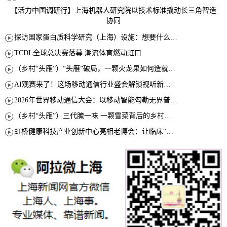
【活力中国调研行】上海机器人研究院以技术标准撬动长三角智造
协同
探访国家蛋白质科学研究（上海）设施：想要什么蛋白 AI直接设计合成
TCDL全球总决赛落幕 潮流体育燃动虹口
（乡村“头雁”）“头雁”破局，一颗火龙果如何造就沪上乡村特色产业化路径
AI观赛来了！这场移动通信行业盛会解锁视听新玩法
2026年世界移动通信大会：以移动智能勾勒无界普惠新愿景
（乡村“头雁”）三代腌一味 一颗雪菜背后的乡村致富经
虹桥健康科技产业创新中心亮相老博会：让临床“需求”定义银发经济新生态