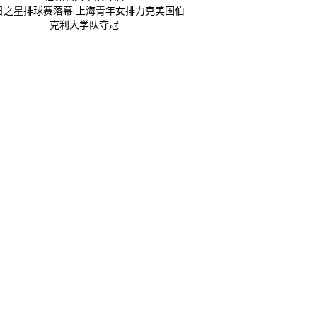
日之星排球赛落幕 上海青年女排力克美国伯
克利大学队夺冠