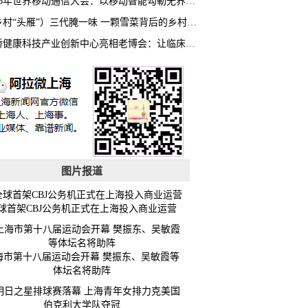
2026年世界移动通信大会：以移动智能勾勒无界普惠新愿景
（乡村“头雁”）三代腌一味 一颗雪菜背后的乡村致富经
虹桥健康科技产业创新中心亮相老博会：让临床“需求”定义银发经济新生态
图片报道
球首架CBJ公务机正式在上海投入商业运营
海市第十八届运动会开幕 樊振东、吴敏霞等
体坛名将助阵