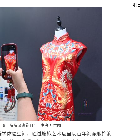
明
潮韵6·6上海海派旗袍月”。 主办方供图
学体验空间，通过旗袍艺术展呈现百年海派服饰演