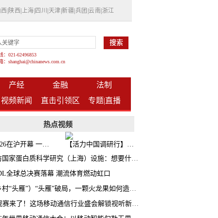
山西
|
陕西
|
上海
|
四川
|
天津
|
新疆
|
兵团
|
云南
|
浙江
021-62496853
shanghai@chinanews.com.cn
产经
金融
法制
视频新闻
直击引领区
专题|
直播
热点视频
BW2026在沪开幕 一众次元品牌集中发布全新企划
【活力中国调研行】上海机器人研究院以技术标准撬动长三角智造协同
探访国家蛋白质科学研究（上海）设施：想要什么蛋白 AI直接设计合成
CDL全球总决赛落幕 潮流体育燃动虹口
（乡村“头雁”）“头雁”破局，一颗火龙果如何造就沪上乡村特色产业化路径
AI观赛来了！这场移动通信行业盛会解锁视听新玩法