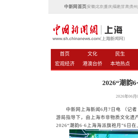
中新网首页
|
安徽
|
北京
|
重庆
|
福建
|
甘肃
|
贵州
首页
文化
民生
宏观经济
港澳台侨
本地热点
2026“潮
2026年06
中新网上海新闻6月7日电 （记者 
游局指导下，由上海市非物质文化遗
2026“潮韵6·6上海海派旗袍月”6