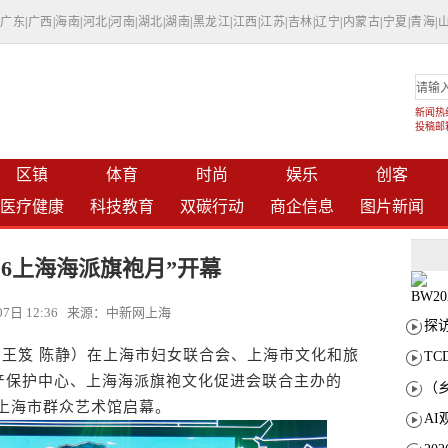
|
广东
|
广西
|
海南
|
河北
|
河南
|
湖北
|
湖南
|
黑龙江
|
江西
|
江苏
|
吉林
|
辽宁
|
内蒙古
|
宁夏
|
青海
|
新闻热线：
投稿邮箱：
区镇
体育
时尚
娱乐
创客
医疗健康
科技教育
双碳行动
商企信息
图片新闻
韵6·6上海海派旗袍月”开幕
月07日 12:36 来源：中新网上海
王笈 陈静）在上海市妇女联合会、上海市文化和旅
T
产保护中心、上海海派旗袍文化促进会联合主办的
日在上海市群众艺术馆启幕。