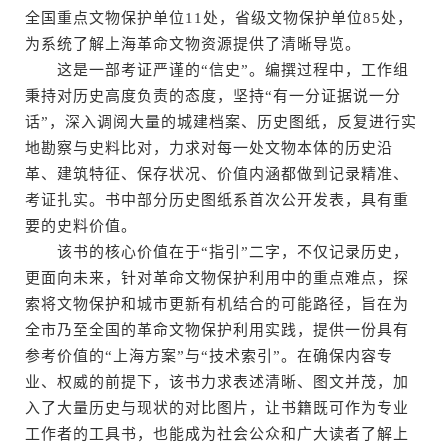
全国重点文物保护单位11处，省级文物保护单位85处，
为系统了解上海革命文物资源提供了清晰导览。
这是一部考证严谨的“信史”。编撰过程中，工作组
秉持对历史高度负责的态度，坚持“有一分证据说一分
话”，深入调阅大量的城建档案、历史图纸，反复进行实
地勘察与史料比对，力求对每一处文物本体的历史沿
革、建筑特征、保存状况、价值内涵都做到记录精准、
考证扎实。书中部分历史图纸系首次公开发表，具有重
要的史料价值。
该书的核心价值在于“指引”二字，不仅记录历史，
更面向未来，针对革命文物保护利用中的重点难点，探
索将文物保护和城市更新有机结合的可能路径，旨在为
全市乃至全国的革命文物保护利用实践，提供一份具有
参考价值的“上海方案”与“技术索引”。在确保内容专
业、权威的前提下，该书力求表述清晰、图文并茂，加
入了大量历史与现状的对比图片，让书籍既可作为专业
工作者的工具书，也能成为社会公众和广大读者了解上