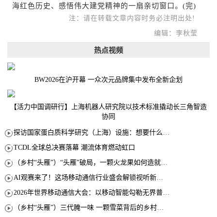
海红色历史、感悟伟大建党精神的一扇亲切窗口。(完)
注：请在转载文章内容时务必注明出处!
编辑：李秋莹
热点视频
BW2026在沪开幕 一众次元品牌集中发布全新企划
【活力中国调研行】上海机器人研究院以技术标准撬动长三角智造
协同
探访国家蛋白质科学研究（上海）设施：想要什么蛋白 AI直接设计合成
TCDL全球总决赛落幕 潮流体育燃动虹口
（乡村“头雁”）“头雁”破局，一颗火龙果如何造就沪上乡村特色产业化路径
AI观赛来了！这场移动通信行业盛会解锁视听新玩法
2026年世界移动通信大会：以移动智能勾勒无界普惠新愿景
（乡村“头雁”）三代腌一味 一颗雪菜背后的乡村致富经