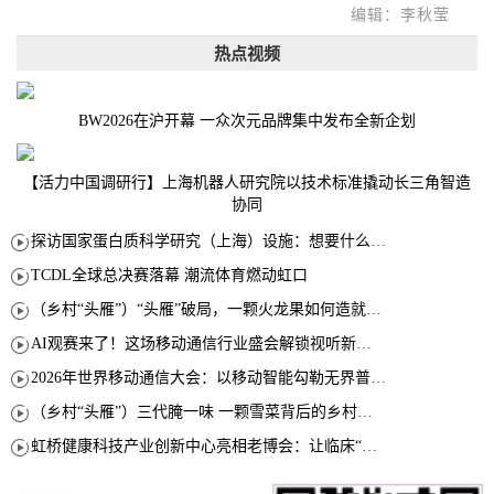
编辑：李秋莹
热点视频
BW2026在沪开幕 一众次元品牌集中发布全新企划
【活力中国调研行】上海机器人研究院以技术标准撬动长三角智造
协同
探访国家蛋白质科学研究（上海）设施：想要什么蛋白 AI直接设计合成
TCDL全球总决赛落幕 潮流体育燃动虹口
（乡村“头雁”）“头雁”破局，一颗火龙果如何造就沪上乡村特色产业化路径
AI观赛来了！这场移动通信行业盛会解锁视听新玩法
2026年世界移动通信大会：以移动智能勾勒无界普惠新愿景
（乡村“头雁”）三代腌一味 一颗雪菜背后的乡村致富经
虹桥健康科技产业创新中心亮相老博会：让临床“需求”定义银发经济新生态