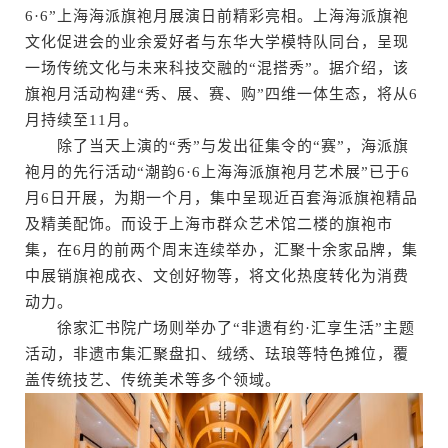
6·6”上海海派旗袍月展演日前精彩亮相。上海海派旗袍
文化促进会的业余爱好者与东华大学模特队同台，呈现
一场传统文化与未来科技交融的“混搭秀”。据介绍，该
旗袍月活动构建“秀、展、赛、购”四维一体生态，将从6
月持续至11月。
除了当天上演的“秀”与发出征集令的“赛”，海派旗
袍月的先行活动“潮韵6·6上海海派旗袍月艺术展”已于6
月6日开展，为期一个月，集中呈现近百套海派旗袍精品
及精美配饰。而设于上海市群众艺术馆二楼的旗袍市
集，在6月的前两个周末连续举办，汇聚十余家品牌，集
中展销旗袍成衣、文创好物等，将文化热度转化为消费
动力。
徐家汇书院广场则举办了“非遗有约·汇享生活”主题
活动，非遗市集汇聚盘扣、绒绣、珐琅等特色摊位，覆
盖传统技艺、传统美术等多个领域。