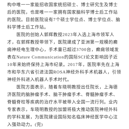
构中唯一一家能招收国家统招硕士、博士研究生及博士
后的医院，也是唯一一家拥有国家脑科学博士后工作站
的医院。目前医院设有7个硕士学位点、博士学位点、脑
科学博士后工作站。
医院的创始人郭辉教授2023年入选上海市领军人
才，在郭辉教授带领下，医院建成了亚洲第一规模的癫
痫神经电生理中心，手术量已超过3700台，癫痫领域发
表在Nature Communication的国际SCI论文影响因子近
10年来始终保持上海市纪录。2017年，医院率先在上海
市和华东六省引进法国ROSA神经外科手术机器人，引领
神经外科进入机器人手术时代。
医院方面表示，随着车晓明教授出任院长，上海德
济医院的脑肿瘤手术、脑干肿瘤手术、脊髓肿瘤手术、
脊髓脊柱等疾病的治疗水平被带入全国一流行列。业内
专家表示，车晓明教授的加盟将极大推动医院神经外科
的学科发展，为医院建设国际知名临床神经医学中心注
入强劲动力。(完)