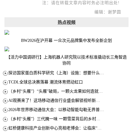
注：请在转载文章内容时务必注明出处!
编辑：谢梦圆
热点视频
BW2026在沪开幕 一众次元品牌集中发布全新企划
【活力中国调研行】上海机器人研究院以技术标准撬动长三角智造
协同
探访国家蛋白质科学研究（上海）设施：想要什么蛋白 AI直接设计合成
TCDL全球总决赛落幕 潮流体育燃动虹口
（乡村“头雁”）“头雁”破局，一颗火龙果如何造就沪上乡村特色产业化路径
AI观赛来了！这场移动通信行业盛会解锁视听新玩法
2026年世界移动通信大会：以移动智能勾勒无界普惠新愿景
（乡村“头雁”）三代腌一味 一颗雪菜背后的乡村致富经
虹桥健康科技产业创新中心亮相老博会：让临床“需求”定义银发经济新生态